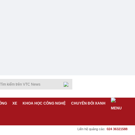
ỐNG
XE
KHOA HỌC CÔNG NGHỆ
CHUYỂN ĐỔI XANH
Liên hệ quảng cáo:
024 36321588