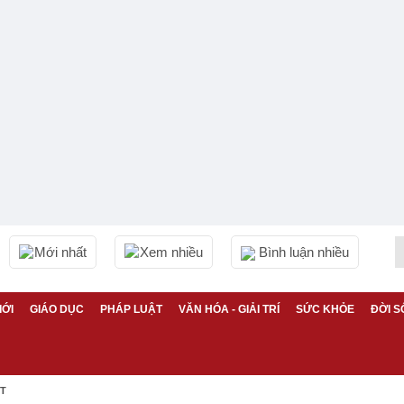
Mới nhất
Xem nhiều
Bình luận nhiều
IỚI
GIÁO DỤC
PHÁP LUẬT
VĂN HÓA - GIẢI TRÍ
SỨC KHỎE
ĐỜI S
ỆT