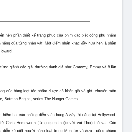
ển nên phần thiết kế trang phục của phim đặc biệt công phu nhằm
n năng của từng nhân vật. Một điểm nhấn khác đầy hứa hẹn là phần
Howard.
từng giành các giải thưởng danh giá như Grammy, Emmy và 8 lần
ng của hàng loạt tác phẩm được cả khán giả và giới chuyên môn
se, Batman Begins, series The Hunger Games.
hiếm hoi của những diễn viên hạng A đầy tài năng tại Hollywood.
tử Chris Hemsworth (từng quen thuộc với vai Thor) thủ vai. Còn
ai diễn kẻ giết người hàng loạt trong Monster và được công chúng