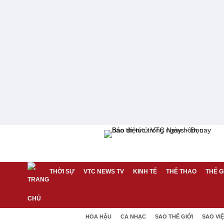
THỜI SỰ
VTC NEWS TV
KINH TẾ
THỂ THAO
THẾ G
HOA HẬU
CA NHẠC
SAO THẾ GIỚI
SAO VI