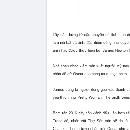
Lấy cảm hứng từ câu chuyện cổ tích kinh đi
làm nổi bật cá tính, đặc điểm cũng như quyề
âm nhạc được thực hiện bởi James Newton 
Nhà soạn nhạc kiêm sản xuất người Mỹ này 
nhận đề cử Oscar cho hạng mục nhạc phim.
James cũng là người đóng góp vào thành cô
yêu thích như Pretty Woman, The Sixth Sen
Bom tấn 2016 này còn đánh dấu lần hợp tác 
Trong đó, nhân vật Thợ Săn vẫn sẽ do tài 
Charlize Theron từng nhận giải Oscar cho v