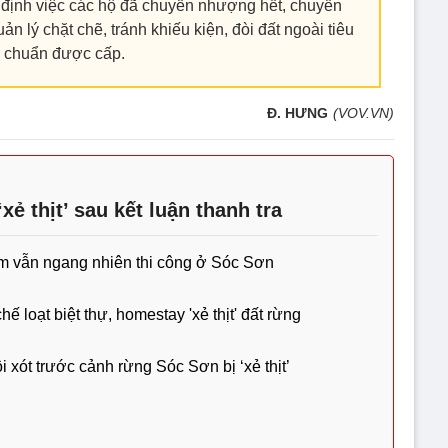
c định việc các hộ đã chuyển nhượng hết, chuyển
n lý chặt chẽ, tránh khiếu kiện, đòi đất ngoài tiêu
chuẩn được cấp.
Đ. HƯNG
(VOV.VN)
xẻ thịt’ sau kết luận thanh tra
hạm vẫn ngang nhiên thi công ở Sóc Sơn
 loạt biệt thự, homestay 'xẻ thịt' đất rừng
xót trước cảnh rừng Sóc Sơn bị ‘xẻ thịt’