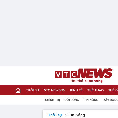
THỜI SỰ
VTC NEWS TV
KINH TẾ
THỂ THAO
THẾ G
CHÍNH TRỊ
ĐỜI SỐNG
TIN NÓNG
XÂY DỰN
Thời sự
Tin nóng