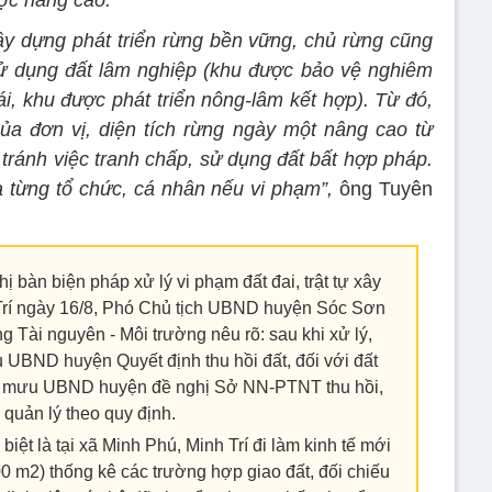
ây dựng phát triển rừng bền vững, chủ rừng cũng
ử dụng đất lâm nghiệp (khu được bảo vệ nghiêm
ái, khu được phát triển nông-lâm kết hợp). Từ đó,
ủa đơn vị, diện tích rừng ngày một nâng cao từ
 tránh việc tranh chấp, sử dụng đất bất hợp pháp.
a từng tổ chức, cá nhân nếu vi phạm”,
ông Tuyên
ị bàn biện pháp xử lý vi phạm đất đai, trật tự xây
Trí ngày 16/8, Phó Chủ tịch UBND huyện Sóc Sơn
Tài nguyên - Môi trường nêu rõ: sau khi xử lý,
UBND huyện Quyết định thu hồi đất, đối với đất
am mưu UBND huyện đề nghị Sở NN-PTNT thu hồi,
 quản lý theo quy định.
iệt là tại xã Minh Phú, Minh Trí đi làm kinh tế mới
0 m2) thống kê các trường hợp giao đất, đối chiếu