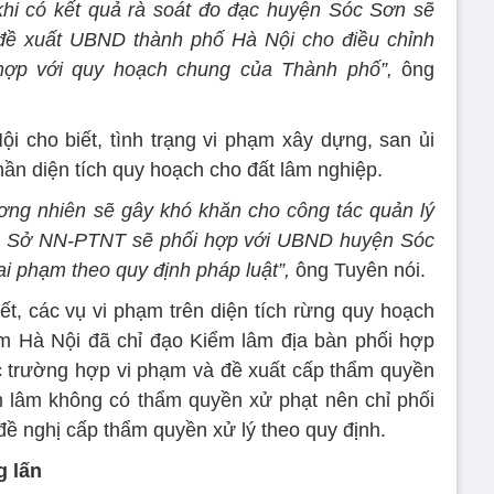
 khi có kết quả rà soát đo đạc huyện Sóc Sơn sẽ
 đề xuất UBND thành phố Hà Nội cho điều chỉnh
ợp với quy hoạch chung của Thành phố”,
ông
i cho biết, tình trạng vi phạm xây dựng, san ủi
ần diện tích quy hoạch cho đất lâm nghiệp.
ơng nhiên sẽ gây khó khăn cho công tác quản lý
ng. Sở NN-PTNT sẽ phối hợp với UBND huyện Sóc
ai phạm theo quy định pháp luật”,
ông Tuyên nói.
ết, các vụ vi phạm trên diện tích rừng quy hoạch
âm Hà Nội đã chỉ đạo Kiểm lâm địa bàn phối hợp
 trường hợp vi phạm và đề xuất cấp thẩm quyền
m lâm không có thẩm quyền xử phạt nên chỉ phối
đề nghị cấp thẩm quyền xử lý theo quy định.
g lấn