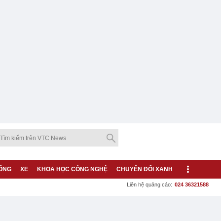
ỐNG
XE
KHOA HỌC CÔNG NGHỆ
CHUYỂN ĐỔI XANH
Liên hệ quảng cáo:
024 36321588