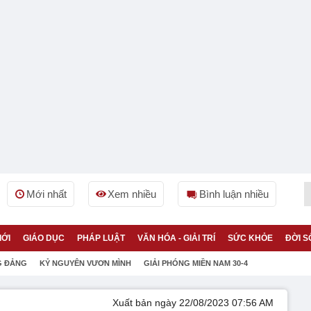
Mới nhất
Xem nhiều
Bình luận nhiều
IỚI
GIÁO DỤC
PHÁP LUẬT
VĂN HÓA - GIẢI TRÍ
SỨC KHỎE
ĐỜI S
G ĐẢNG
KỶ NGUYÊN VƯƠN MÌNH
GIẢI PHÓNG MIỀN NAM 30-4
Xuất bản ngày 22/08/2023 07:56 AM