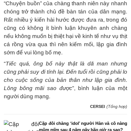
“Chuyện buồn” của chàng thanh niên này nhanh
chóng trở thành chủ đề bàn tán của dân mạng.
Rất nhiều ý kiến hài hước được đưa ra, trong đó
cũng có không ít bình luận khuyên anh chàng
nếu không muốn bị thiệt hại về kinh tế như vụ thịt
cá rồng vừa qua thì nên kiếm mối, lập gia đình
sớm để vui lòng bố mẹ.
“
Tiếc quá, ông bố này thật là dã man nhưng
cũng phải suy đi tính lại. Đến tuổi rồi cũng phải lo
cho cuộc sống của bản thân như lập gia đình.
Lông bông mãi sao được
”, bình luận của một
người dùng mạng.
CERSEI
(Tổng hợp)
Cặp đôi chàng ‘idol’ người Hàn và cô nàng
mũm mĩm sau 4 năm gây bão giờ ra sao?