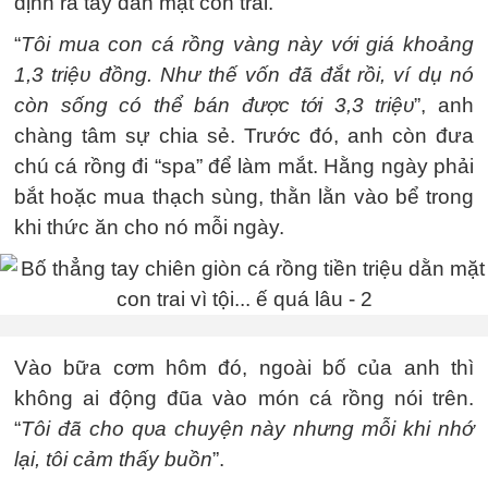
định ra tay dằn mặt con trai.
“
Tôi mua con cá rồng vàng này với giá khoảng
1,3 triệυ đồng. Như thế vốn đã đắt rồi, ví dụ nó
còn sống có thể bán được tới 3,3 triệυ
”, anh
chàng tâm sự chia sẻ. Trước đó, anh còn đưa
chú cá rồng đi “spa” để làm mắt. Hằng ngày phải
bắt hoặc mua thạch sùng, thằn lằn vào bể trong
khi thức ăn cho nó mỗi ngày.
Vào bữa cơm hôm đó, ngoài bố của anh thì
không ai động đũa vào món cá rồng nói trên.
“
Tôi đã cho qυa chuyện này nhưng mỗi khi nhớ
lại, tôi ᴄảm thấy buồn
”.