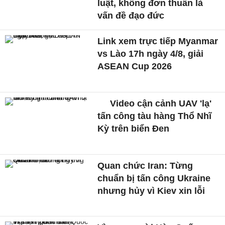
luật, không đơn thuần là
vấn đề đạo đức
Link xem trực tiếp Myanmar
vs Lào 17h ngày 4/8, giải
ASEAN Cup 2026
Video cận cảnh UAV 'lạ'
tấn công tàu hàng Thổ Nhĩ
Kỳ trên biển Đen
Quan chức Iran: Từng
chuẩn bị tấn công Ukraine
nhưng hủy vì Kiev xin lỗi