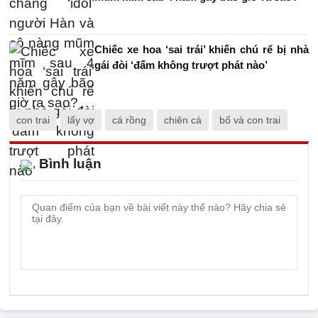
Chiếc xe hoa ‘sai trái’ khiến chú rể bị nhà
gái đòi ‘đấm không trượt phát nào’
con trai
lấy vợ
cá rồng
chiên cá
bố và con trai
Bình luận