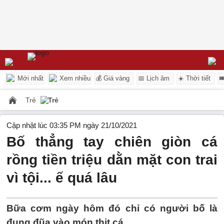
Mới nhất
Xem nhiều
💰 Giá vàng
📅 Lịch âm
☀️ Thời tiết

Trẻ
Trẻ
Cập nhật lúc 03:35 PM ngày 21/10/2021
Bố thẳng tay chiên giòn cá
rồng tiền triệu dằn mặt con trai
vì tội... ế quá lâu
Bữa cơm ngày hôm đó chỉ có người bố là
đụng đũa vào món thịt cá...