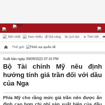
Mới nhất
Xem nhiều
💰 Giá vàng
📅 Lịch âm
☀️ Thời tiết

Thế giới
Thời sự quốc tế
Xuất bản ngày 09/09/2022 07:15 PM
Bộ Tài chính Mỹ nêu định
hướng tính giá trần đối với dầu
của Nga
Phía Mỹ cho rằng mức giá trần nên được ấn
định cao hơn chi phí sản xuất biên của dầu