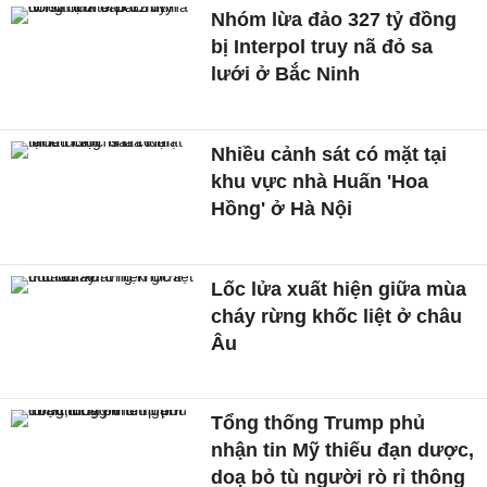
Nhóm lừa đảo 327 tỷ đồng
bị Interpol truy nã đỏ sa
lưới ở Bắc Ninh
Nhiều cảnh sát có mặt tại
khu vực nhà Huấn 'Hoa
Hồng' ở Hà Nội
Lốc lửa xuất hiện giữa mùa
cháy rừng khốc liệt ở châu
Âu
Tổng thống Trump phủ
nhận tin Mỹ thiếu đạn dược,
doạ bỏ tù người rò rỉ thông