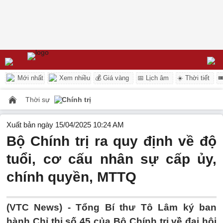
Mới nhất
Xem nhiều
💰 Giá vàng
📅 Lịch âm
☀️ Thời tiết

Thời sự
Chính trị
Xuất bản ngày 15/04/2025 10:24 AM
Bộ Chính trị ra quy định về độ
tuổi, cơ cấu nhân sự cấp ủy,
chính quyền, MTTQ
(VTC News) -
Tổng Bí thư Tô Lâm ký ban
hành Chỉ thị số 45 của Bộ Chính trị về đại hội