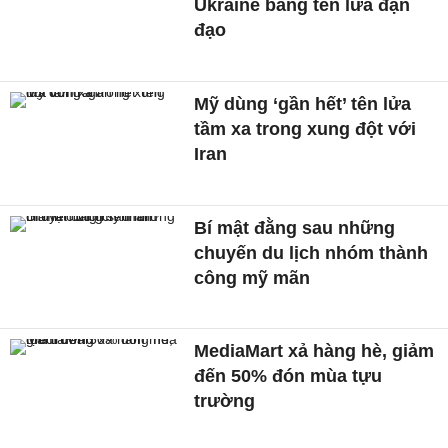
Ukraine bằng tên lửa đạn
đạo
Mỹ dùng ‘gần hết’ tên lửa
tầm xa trong xung đột với
Iran
Bí mật đằng sau những
chuyến du lịch nhóm thành
công mỹ mãn
MediaMart xả hàng hè, giảm
đến 50% đón mùa tựu
trường