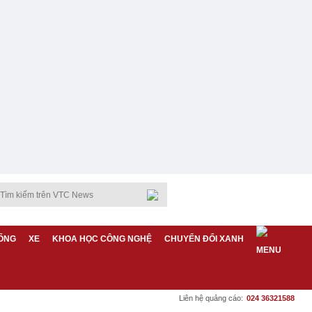
ỐNG
XE
KHOA HỌC CÔNG NGHỆ
CHUYỂN ĐỔI XANH
Liên hệ quảng cáo:
024 36321588