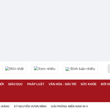
Mới nhất
Xem nhiều
Bình luận nhiều
IỚI
GIÁO DỤC
PHÁP LUẬT
VĂN HÓA - GIẢI TRÍ
SỨC KHỎE
ĐỜI S
G ĐẢNG
KỶ NGUYÊN VƯƠN MÌNH
GIẢI PHÓNG MIỀN NAM 30-4