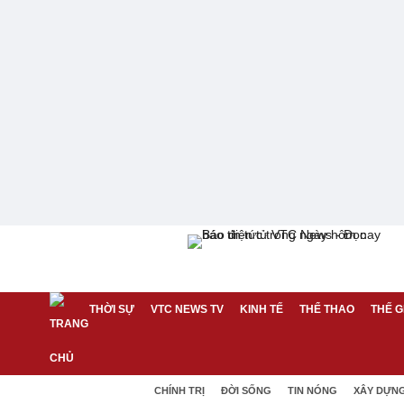
THỜI SỰ
VTC NEWS TV
KINH TẾ
THỂ THAO
THẾ G
CHÍNH TRỊ
ĐỜI SỐNG
TIN NÓNG
XÂY DỰN