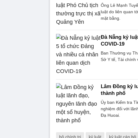
Ông Lê Mạnh Tuyến
luật do liên quan t
mặt bằng.
Đà Nẵng kỷ luậ
COVID-19
Ban Thường vụ Thà
Sở Y tế, Tài chính
Lâm Đồng kỷ lu
thành phố
Ủy ban Kiểm tra Tỉ
nghiệm đối với lã
Đạ Huoai.
bộ chính trị
kỷ luật
kỷ luật cán bộ