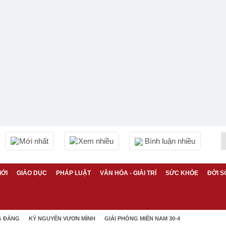
Mới nhất
Xem nhiều
Bình luận nhiều
IỚI
GIÁO DỤC
PHÁP LUẬT
VĂN HÓA - GIẢI TRÍ
SỨC KHỎE
ĐỜI S
G ĐẢNG
KỶ NGUYÊN VƯƠN MÌNH
GIẢI PHÓNG MIỀN NAM 30-4