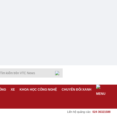
ỐNG
XE
KHOA HỌC CÔNG NGHỆ
CHUYỂN ĐỔI XANH
Liên hệ quảng cáo:
024 36321588