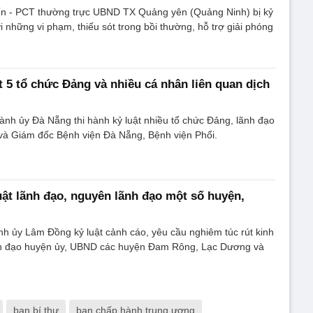
 - PCT thường trực UBND TX Quảng yên (Quảng Ninh) bị kỷ
ới những vi phạm, thiếu sót trong bồi thường, hỗ trợ giải phóng
t 5 tổ chức Đảng và nhiều cá nhân liên quan dịch
nh ủy Đà Nẵng thi hành kỷ luật nhiều tổ chức Đảng, lãnh đạo
 và Giám đốc Bệnh viện Đà Nẵng, Bệnh viện Phổi.
ật lãnh đạo, nguyên lãnh đạo một số huyện,
nh ủy Lâm Đồng kỷ luật cảnh cáo, yêu cầu nghiêm túc rút kinh
nh đạo huyện ủy, UBND các huyện Đam Rông, Lạc Dương và
ban bí thư
ban chấp hành trung ương