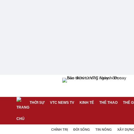
THỜI SỰ
VTC NEWS TV
KINH TẾ
THỂ THAO
THẾ G
CHÍNH TRỊ
ĐỜI SỐNG
TIN NÓNG
XÂY DỰN