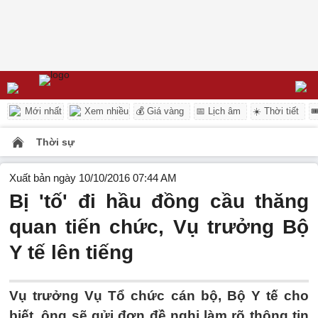
Mới nhất
Xem nhiều
💰 Giá vàng
📅 Lịch âm
☀️ Thời tiết

Thời sự
Xuất bản ngày 10/10/2016 07:44 AM
Bị 'tố' đi hầu đồng cầu thăng
quan tiến chức, Vụ trưởng Bộ
Y tế lên tiếng
Vụ trưởng Vụ Tổ chức cán bộ, Bộ Y tế cho
biết, ông sẽ gửi đơn đề nghị làm rõ thông tin