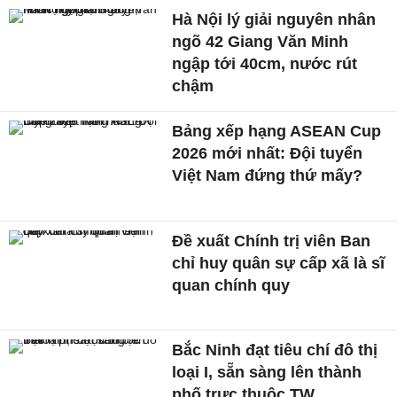
Hà Nội lý giải nguyên nhân
ngõ 42 Giang Văn Minh
ngập tới 40cm, nước rút
chậm
Bảng xếp hạng ASEAN Cup
2026 mới nhất: Đội tuyển
Việt Nam đứng thứ mấy?
Đề xuất Chính trị viên Ban
chỉ huy quân sự cấp xã là sĩ
quan chính quy
Bắc Ninh đạt tiêu chí đô thị
loại I, sẵn sàng lên thành
phố trực thuộc TW