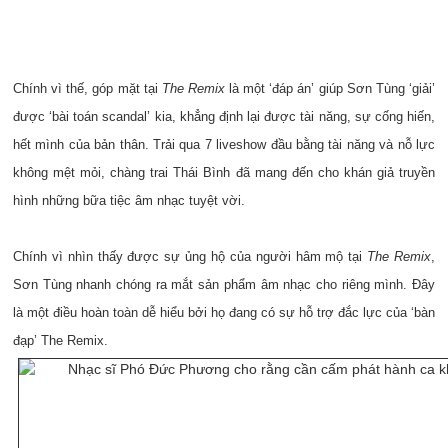
Chính vì thế, góp mặt tại
The Remix
là một ‘đáp án’ giúp Sơn Tùng ‘giải’
được ‘bài toán scandal’ kia, khẳng định lại được tài năng, sự cống hiến,
hết mình của bản thân. Trải qua 7 liveshow đầu bằng tài năng và nỗ lực
không mệt mỏi, chàng trai Thái Bình đã mang đến cho khán giả truyền
hình những bữa tiệc âm nhạc tuyệt vời.
Chính vì nhìn thấy được sự ủng hộ của người hâm mộ tại
The Remix
,
Sơn Tùng nhanh chóng ra mắt sản phẩm âm nhạc cho riêng mình. Đây
là một điều hoàn toàn dễ hiểu bởi họ đang có sự hỗ trợ đắc lực của ‘bàn
đạp’ The Remix.