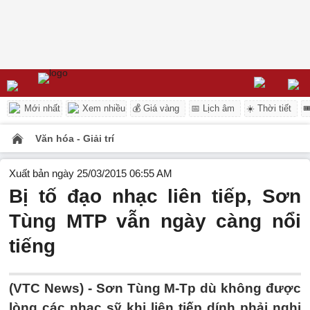
Mới nhất
Xem nhiều
💰 Giá vàng
📅 Lịch âm
☀️ Thời tiết

Văn hóa - Giải trí
Xuất bản ngày 25/03/2015 06:55 AM
Bị tố đạo nhạc liên tiếp, Sơn
Tùng MTP vẫn ngày càng nổi
tiếng
(VTC News) - Sơn Tùng M-Tp dù không được
lòng các nhạc sỹ khi liên tiếp dính phải nghi