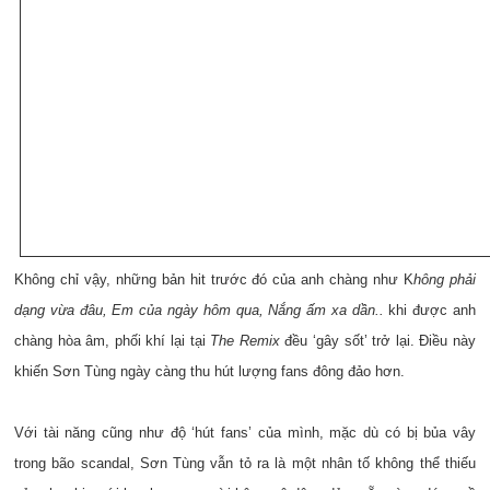
Không chỉ vậy, những bản hit trước đó của anh chàng như K
hông phải
dạng vừa đâu, Em của ngày hôm qua, Nắng ấm xa dần..
khi được anh
chàng hòa âm, phối khí lại tại
The Remix
đều ‘gây sốt’ trở lại. Điều này
khiến Sơn Tùng ngày càng thu hút lượng fans đông đảo hơn.
Với tài năng cũng như độ ‘hút fans’ của mình, mặc dù có bị bủa vây
trong bão scandal, Sơn Tùng vẫn tỏ ra là một nhân tố không thể thiếu