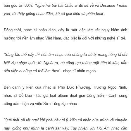
bản gốc tới 80%:
‘Nghe hai bài hát Chắc ai đó sẽ về và Because I miss
you, tôi thấy giống nhau 80%, kể cả giai điệu và phần beat’.
Đồng thời, nhạc sĩ nhận định, đây là một việc làm rất nguy hiểm ảnh
hưởng tới nền âm nhạc Việt Nam, đặc biệt là đối với những nghệ sĩ trẻ.
‘Sáng tác thế này thì nền âm nhạc của chúng ta sẽ bị mang tiếng là chỉ
biết đạo nhạc quốc tế. Ngoài ra, nó cũng tạo thành một tiền lệ xấu, dẫn
đến việc ai cũng có thể làm theo’
- nhạc sĩ nhấn mạnh.
Bên cạnh ý kiến của nhạc sĩ Phó Đức Phương, Trương Ngọc Ninh,
nhạc sĩ Đỗ Bảo - tác giả loạt album đoạt giải Cống hiến - Cánh cung
cũng xác nhận vụ việc Sơn Tùng đạo nhạc.
‘Quả thật tôi rất ngại khi phải bày tỏ ý kiến cá nhân của mình về chuyện
này, giống như mình là cảnh sát vậy. Tuy nhiên, khi Hội Âm nhạc cần