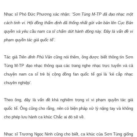
Nhạc sĩ Phó Đức Phương xác nhận:
‘Sơn Tùng M-TP đã đạo nhạc một
cách tinh vi. Hội đồng thẩm định đã thống nhất gửi văn bản lên Cục Bản
quyền và yêu cầu nam ca sĩ chấm dứt hành động này. Đây là vấn đề vi
phạm quyền tác giả quốc tế’.
Tác giả
Trên đỉnh Phù Vân
cũng nói thêm, ông được biết thông tin Sơn
Tùng M-TP đạo nhạc thông qua các trang nghe nhạc trực tuyến và cả
chuyện nam ca sĩ trẻ bị cộng đồng fan quốc tế gọi là ‘kẻ cắp nhạc
chuyên nghiệp’.
Theo ông, đây là vấn đề khá nghiêm trọng vì vi phạm quyền tác giả
quốc tế. Ông cũng cho rằng, nên có biện pháp xử lý nặng tay và không
cho phép lưu hành ca khúc Chắc ai đó sẽ về.
Nhạc sĩ Trương Ngọc Ninh cũng cho biết, ca khúc của Sơn Tùng giống