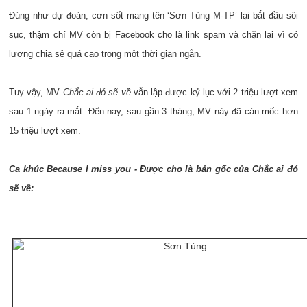
Đúng như dự đoán, cơn sốt mang tên ‘Sơn Tùng M-TP’ lại bắt đầu sôi
sục, thậm chí MV còn bị Facebook cho là link spam và chặn lại vì có
lượng chia sẻ quá cao trong một thời gian ngắn.
Tuy vậy, MV
Chắc ai đó sẽ về
vẫn lập được kỷ lục với 2 triệu lượt xem
sau 1 ngày ra mắt. Đến nay, sau gần 3 tháng, MV này đã cán mốc hơn
15 triệu lượt xem.
Ca khúc Because I miss you - Được cho là bản gốc của Chắc ai đó
sẽ về: