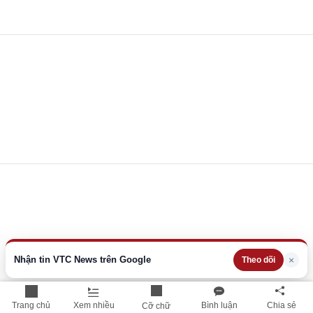
Nhận tin VTC News trên Google
×
Theo dõi
Trang chủ
Xem nhiều
Bình luận
Chia sẻ
Cỡ chữ