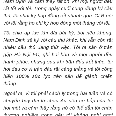
Nam Định và cảm thấy rất ổn, khi mọi người đều
rất tốt với tôi. Trong ngày cuối cùng đăng ký cầu
thủ, tôi phải ký hợp đồng rất nhanh gọn. CLB nói
với tôi rằng họ chỉ ký hợp đồng một tháng với tôi.
Tôi chịu áp lực khi đặt bút ký, bởi nếu không,
Nam Định sẽ ký với cầu thủ khác, khi vẫn còn rất
nhiều cầu thủ đang thử việc.
Tôi ra sân ở trận
gặp Hà Nội FC, ghi hai bàn và mọi người đều
hạnh phúc, nhưng sau khi trận đấu kết thúc, tôi
hơi đau cơ vì trận đấu rất căng thẳng và tôi cống
hiến 100% sức lực trên sân để giành chiến
thắng.
Ngoài ra, vì tôi phải cách ly trong hai tuần và có
chuyến bay dài từ châu Âu nên cơ bắp của tôi
hơi mệt và cảm thấy rằng nó có thể dẫn tới chấn
thương nghiêm trọng nếu tôi không nghỉ ngơi