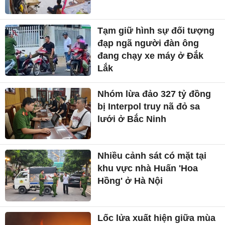
Tạm giữ hình sự đối tượng
đạp ngã người đàn ông
đang chạy xe máy ở Đắk
Lắk
Nhóm lừa đảo 327 tỷ đồng
bị Interpol truy nã đỏ sa
lưới ở Bắc Ninh
Nhiều cảnh sát có mặt tại
khu vực nhà Huấn 'Hoa
Hồng' ở Hà Nội
Lốc lửa xuất hiện giữa mùa