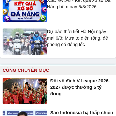
XSDNA 5/8 - Kết quả xổ số Đà
Nẵng hôm nay 5/8/2026
Dự báo thời tiết Hà Nội ngày
mai 6/8: Mưa to diện rộng, đề
phòng có dông lốc
CÙNG CHUYÊN MỤC
Đội vô địch V.League 2026-
2027 được thưởng 5 tỷ
đồng
Sao Indonesia hạ thấp chiến