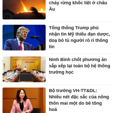
cháy rừng khốc liệt ở châu
Âu
Tổng thống Trump phủ
nhận tin Mỹ thiếu đạn dược,
doạ bỏ tù người rò rỉ thông
tin
Ninh Bình chốt phương án
sắp xếp lại toàn bộ hệ thống
trường học
Bộ trưởng VH-TT&DL:
Nhiều nét đặc sắc của nông
thôn mai một do bê tông
hoá