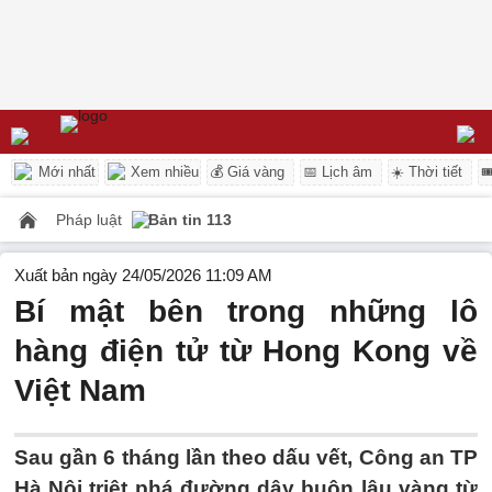
Mới nhất
Xem nhiều
💰 Giá vàng
📅 Lịch âm
☀️ Thời tiết

Pháp luật
Bản tin 113
Xuất bản ngày 24/05/2026 11:09 AM
Bí mật bên trong những lô
hàng điện tử từ Hong Kong về
Việt Nam
Sau gần 6 tháng lần theo dấu vết, Công an TP
Hà Nội triệt phá đường dây buôn lậu vàng từ