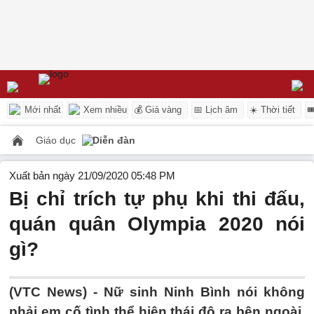
Mới nhất
Xem nhiều
💰 Giá vàng
📅 Lịch âm
☀️ Thời tiết

Giáo dục
Diễn đàn
Xuất bản ngày 21/09/2020 05:48 PM
Bị chỉ trích tự phụ khi thi đấu,
quán quân Olympia 2020 nói
gì?
(VTC News) -
Nữ sinh Ninh Bình nói không
phải em cố tình thể hiện thái độ ra bên ngoài,