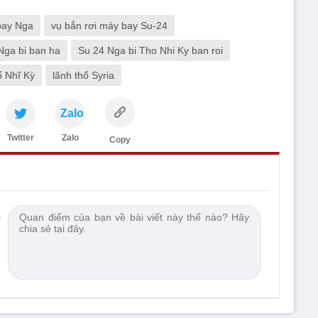
bay Nga
vụ bắn rơi máy bay Su-24
Nga bi ban ha
Su 24 Nga bi Tho Nhi Ky ban roi
ổ Nhĩ Kỳ
lãnh thổ Syria
Zalo
Twitter
Zalo
Copy