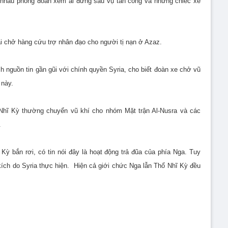
hi nhau phỏng đoán xem ai đứng sau vụ tấn công và những chiếc xe
ải chở hàng cứu trợ nhân đạo cho người tị nạn ở Azaz.
h nguồn tin gần gũi với chính quyền Syria, cho biết đoàn xe chở vũ
 này.
 Nhĩ Kỳ thường chuyển vũ khí cho nhóm Mặt trận Al-Nusra và các
.
ỳ bắn rơi, có tin nói đây là hoạt động trả đũa của phía Nga. Tuy
ích do Syria thực hiện. Hiện cả giới chức Nga lẫn Thổ Nhĩ Kỳ đều