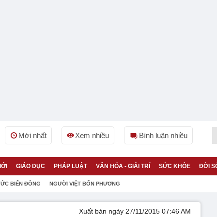
Mới nhất
Xem nhiều
Bình luận nhiều
IỚI
GIÁO DỤC
PHÁP LUẬT
VĂN HÓA - GIẢI TRÍ
SỨC KHỎE
ĐỜI S
TỨC BIỂN ĐÔNG
NGƯỜI VIỆT BỐN PHƯƠNG
Xuất bản ngày 27/11/2015 07:46 AM