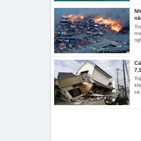
Nh
nă
Tro
mạn
ngh
Cả
7,
Trậ
khi
sá.