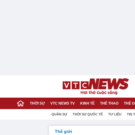
THỜI SỰ
VTC NEWS TV
KINH TẾ
THỂ THAO
THẾ G
QUÂN SỰ
THỜI SỰ QUỐC TẾ
TƯ LIỆU
TIN 
Thế giới