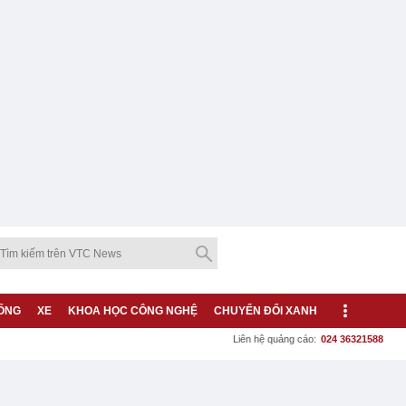
ỐNG
XE
KHOA HỌC CÔNG NGHỆ
CHUYỂN ĐỔI XANH
Liên hệ quảng cáo:
024 36321588