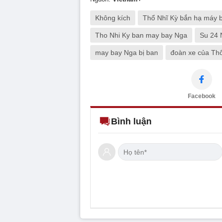
Không kích
Thổ Nhĩ Kỳ bắn hạ máy 
Tho Nhi Ky ban may bay Nga
Su 24 
may bay Nga bị ban
đoàn xe của Th
Facebook
Bình luận