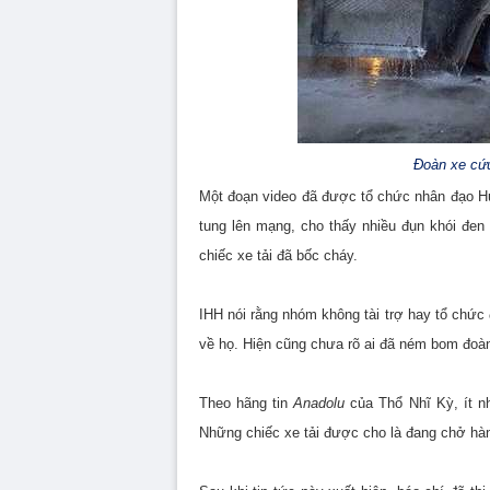
Đoàn xe cứu
Một đoạn video đã được tổ chức nhân đạo Hum
tung lên mạng, cho thấy nhiều đụn khói đen 
chiếc xe tải đã bốc cháy.
IHH nói rằng nhóm không tài trợ hay tổ chức
về họ. Hiện cũng chưa rõ ai đã ném bom đoàn
Theo hãng tin
Anadolu
của Thổ Nhĩ Kỳ, ít nh
Những chiếc xe tải được cho là đang chở hàng