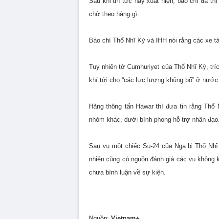
Sau khi tin tức này xuất hiện, báo chí đã t
chở theo hàng gì.
Báo chí Thổ Nhĩ Kỳ và IHH nói rằng các xe t
Tuy nhiên tờ Cumhuriyet của Thổ Nhĩ Kỳ, tríc
khí tới cho “các lực lượng khủng bố” ở nước
Hãng thông tấn Hawar thì đưa tin rằng Thổ
nhóm khác, dưới bình phong hỗ trợ nhân đạo
Sau vụ một chiếc Su-24 của Nga bị Thổ Nhĩ K
nhiên cũng có nguồn đánh giá các vụ không k
chưa bình luận về sự kiện.
Nguồn:
Vietnam+