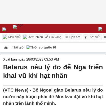
Mới nhất
Xem nhiều
💰 Giá vàng
📅 Lịch âm
☀️ Thời tiết

Thế giới
Thời sự quốc tế
Xuất bản ngày 28/03/2023 03:53 PM
Belarus nêu lý do để Nga triển
khai vũ khí hạt nhân
(VTC News) -
Bộ Ngoại giao Belarus nêu lý do
nước này buộc phải để Moskva đặt vũ khí hạt
nhân trên lãnh thổ mình.