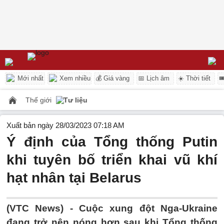
Mới nhất
Xem nhiều
💰 Giá vàng
📅 Lịch âm
☀️ Thời tiết

Thế giới
Tư liệu
Xuất bản ngày 28/03/2023 07:18 AM
Ý định của Tổng thống Putin
khi tuyên bố triển khai vũ khí
hạt nhân tại Belarus
(VTC News) -
Cuộc xung đột Nga-Ukraine
đang trở nên nóng hơn sau khi Tổng thống