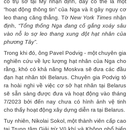
có trụ sở tại Mỹ nhận định, đây có thể là một
“hoạt động thông tin” của Nga và ít gây nguy cơ
leo thang căng thẳng. Tờ
New York Times
nhận
định,
“Tổng thống Nga đang cố gắng xoáy sâu
vào nỗ lo sợ leo thang xung đột hạt nhân của
phương Tây”
.
Trong khi đó, ông Pavel Podvig - một chuyên gia
nghiên cứu về lực lượng hạt nhân của Nga cho
rằng, khó có khả năng Moskva sẽ đưa các đầu
đạn hạt nhân tới Belarus. Chuyên gia Podvig tỏ
ra hoài nghi về việc cơ sở hạt nhân tại Belarus
sẽ sẵn sàng được đưa và hoạt động vào tháng
7/2023 bởi đến nay chưa có hình ảnh vệ tinh
cho thấy hoạt động xây dựng diễn ra tại Belarus.
Tuy nhiên, Nikolai Sokol, một thành viên cấp cao
tại Trung tâm Giải trừ Vũ khí và Không phổ biến