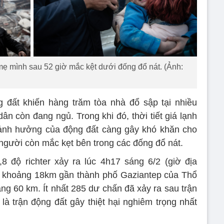
ẹ mình sau 52 giờ mắc kệt dưới đống đổ nát. (Ảnh:
 đất khiến hàng trăm tòa nhà đổ sập tại nhiều
ân còn đang ngủ. Trong khi đó, thời tiết giá lạnh
u ảnh hưởng của động đất càng gây khó khăn cho
người còn mắc kẹt bên trong các đống đổ nát.
8 độ richter xảy ra lúc 4h17 sáng 6/2 (giờ địa
u khoảng 18km gần thành phố Gaziantep của Thổ
ảng 60 km. Ít nhất 285 dư chấn đã xảy ra sau trận
là trận động đất gây thiệt hại nghiêm trọng nhất