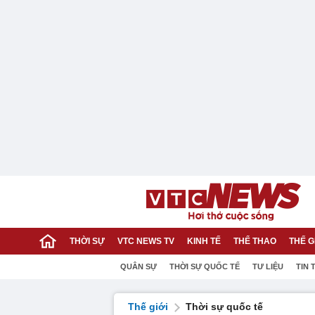
THỜI SỰ
VTC NEWS TV
KINH TẾ
THỂ THAO
THẾ G
QUÂN SỰ
THỜI SỰ QUỐC TẾ
TƯ LIỆU
TIN 
Thế giới
Thời sự quốc tế