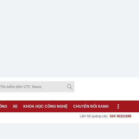
ỐNG
XE
KHOA HỌC CÔNG NGHỆ
CHUYỂN ĐỔI XANH
Liên hệ quảng cáo:
024 36321588