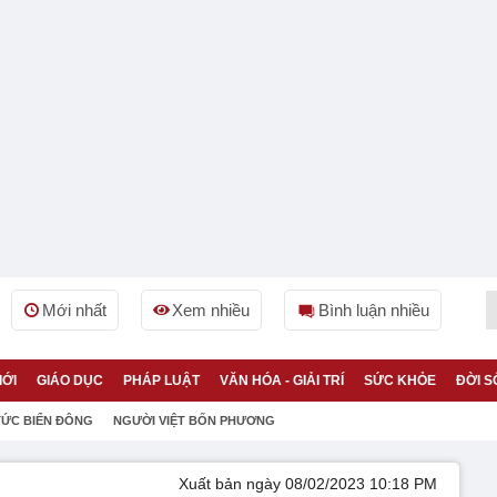
Mới nhất
Xem nhiều
Bình luận nhiều
IỚI
GIÁO DỤC
PHÁP LUẬT
VĂN HÓA - GIẢI TRÍ
SỨC KHỎE
ĐỜI S
TỨC BIỂN ĐÔNG
NGƯỜI VIỆT BỐN PHƯƠNG
Xuất bản ngày 08/02/2023 10:18 PM