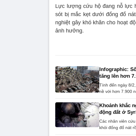
Lực lượng cứu hộ đang nỗ lực h
sót bị mắc kẹt dưới đống đổ nát 
nghiệt gây khó khăn cho hoạt độ
ảnh hưởng.
Infographic: S
tăng lên hơn 7
Tính đến ngày 8/2,
nề với hơn 7.900 n
Khoảnh khắc n
động đất ở Syr
Các nhân viên cứu h
khỏi đống đổ nát rồ