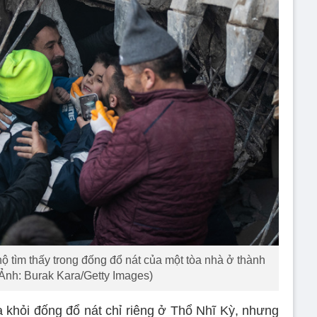
 tìm thấy trong đống đổ nát của một tòa nhà ở thành
(Ảnh: Burak Kara/Getty Images)
 khỏi đống đổ nát chỉ riêng ở Thổ Nhĩ Kỳ, nhưng