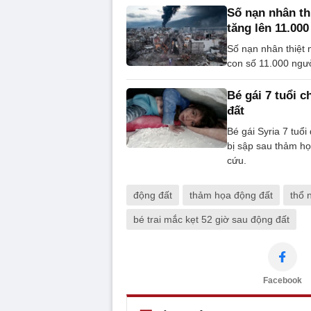
Số nạn nhân th
tăng lên 11.00
Số nạn nhân thiệt 
con số 11.000 người
Bé gái 7 tuổi 
đất
Bé gái Syria 7 tuổ
bị sập sau thảm họa
cứu.
động đất
thảm họa động đất
thổ 
bé trai mắc kẹt 52 giờ sau động đất
Facebook