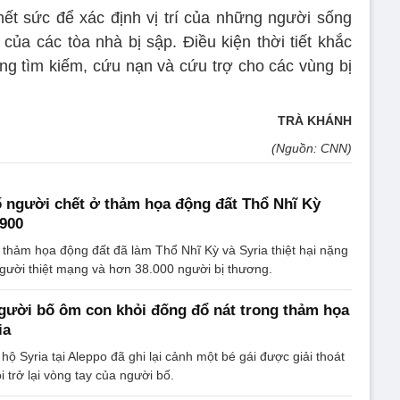
ết sức để xác định vị trí của những người sống
của các tòa nhà bị sập. Điều kiện thời tiết khắc
ng tìm kiếm, cứu nạn và cứu trợ cho các vùng bị
TRÀ KHÁNH
(Nguồn: CNN)
ố người chết ở thảm họa động đất Thổ Nhĩ Kỳ
.900
 thảm họa động đất đã làm Thổ Nhĩ Kỳ và Syria thiệt hại nặng
gười thiệt mạng và hơn 38.000 người bị thương.
gười bố ôm con khỏi đống đổ nát trong thảm họa
ia
ộ Syria tại Aleppo đã ghi lại cảnh một bé gái được giải thoát
i trở lại vòng tay của người bố.