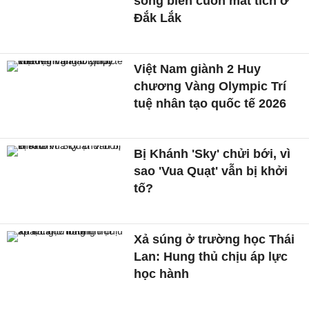
sóng biển cuốn mất tích ở
Đắk Lắk
Việt Nam giành 2 Huy
chương Vàng Olympic Trí
tuệ nhân tạo quốc tế 2026
Bị Khánh 'Sky' chửi bới, vì
sao 'Vua Quạt' vẫn bị khởi
tố?
Xả súng ở trường học Thái
Lan: Hung thủ chịu áp lực
học hành