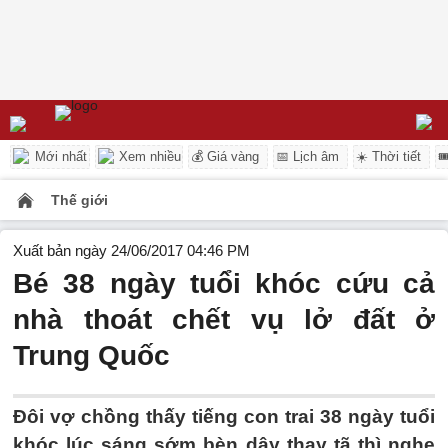
Mới nhất
Xem nhiều
💰 Giá vàng
📅 Lịch âm
☀️ Thời tiết

Thế giới
Xuất bản ngày 24/06/2017 04:46 PM
Bé 38 ngày tuổi khóc cứu cả
nhà thoát chết vụ lở đất ở
Trung Quốc
Đôi vợ chồng thấy tiếng con trai 38 ngày tuổi
khóc lúc sáng sớm bèn dậy thay tã thì nghe