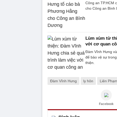
Công an TP.HCM c
cho Công an Bình 
Lùm xùm từ thi
với cơ quan cô
Đàm Vĩnh Hưng vừa 
để bảo vệ sự trong 
thiện.
Đàm Vĩnh Hưng
ly hôn
Liên Phạ
Facebook