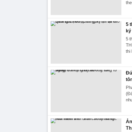
the
5 
ký
5 t
TH
thi
Đứ
tô
Ph
(Đà
như
Ản
Th