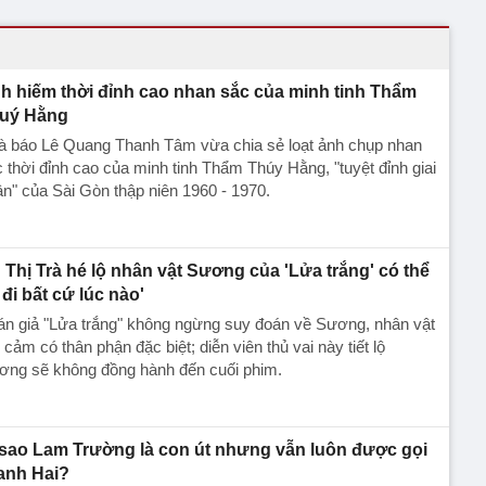
h hiếm thời đỉnh cao nhan sắc của minh tinh Thẩm
uý Hằng
à báo Lê Quang Thanh Tâm vừa chia sẻ loạt ảnh chụp nhan
 thời đỉnh cao của minh tinh Thẩm Thúy Hằng, "tuyệt đỉnh giai
n" của Sài Gòn thập niên 1960 - 1970.
 Thị Trà hé lộ nhân vật Sương của 'Lửa trắng' có thể
 đi bất cứ lúc nào'
án giả "Lửa trắng" không ngừng suy đoán về Sương, nhân vật
 cảm có thân phận đặc biệt; diễn viên thủ vai này tiết lộ
ơng sẽ không đồng hành đến cuối phim.
 sao Lam Trường là con út nhưng vẫn luôn được gọi
 anh Hai?