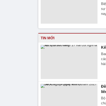
Biệ
sự
nay
TIN MỚI
Kế
Ba
cáo
hài
Đề
liê
Bộ 
chứ