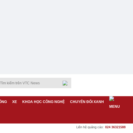
ỐNG
XE
KHOA HỌC CÔNG NGHỆ
CHUYỂN ĐỔI XANH
Liên hệ quảng cáo:
024 36321588