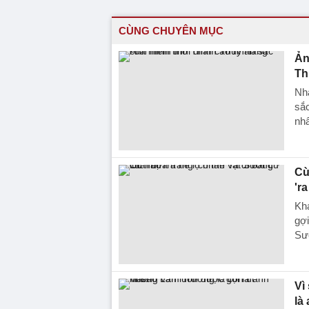
CÙNG CHUYÊN MỤC
Ản
Th
Nh
sắc
nhâ
Cù
'ra
Kh
gợi
Sư
Vì
là