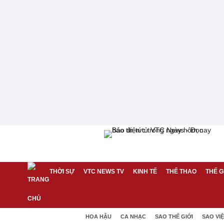
THỜI SỰ
VTC NEWS TV
KINH TẾ
THỂ THAO
THẾ G
HOA HẬU
CA NHẠC
SAO THẾ GIỚI
SAO VI