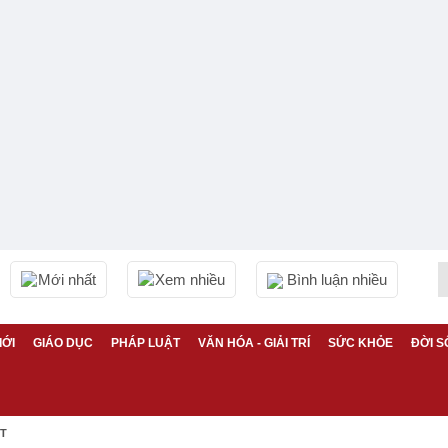
Mới nhất
Xem nhiều
Bình luận nhiều
IỚI
GIÁO DỤC
PHÁP LUẬT
VĂN HÓA - GIẢI TRÍ
SỨC KHỎE
ĐỜI S
ỆT