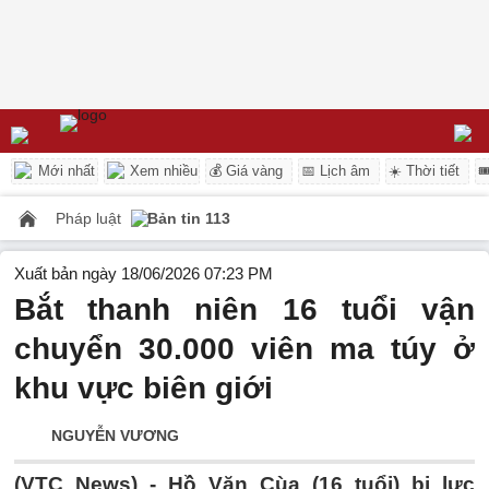
Mới nhất
Xem nhiều
💰 Giá vàng
📅 Lịch âm
☀️ Thời tiết

Pháp luật
Bản tin 113
Xuất bản ngày 18/06/2026 07:23 PM
Bắt thanh niên 16 tuổi vận
chuyển 30.000 viên ma túy ở
khu vực biên giới
NGUYỄN VƯƠNG
(VTC News) -
Hồ Văn Cùa (16 tuổi) bị lực