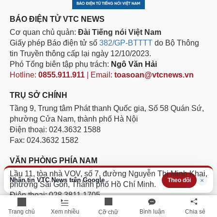
BÁO ĐIỆN TỬ VTC NEWS
Cơ quan chủ quản:
Đài Tiếng nói Việt Nam
Giấy phép Báo điện tử số
382/GP-BTTTT
do Bộ Thông
tin Truyền thông cấp lại ngày 12/10/2023.
Phó Tổng biên tập phụ trách:
Ngô Văn Hải
Hotline:
0855.911.911
| Email:
toasoan@vtcnews.vn
TRỤ SỞ CHÍNH
Tầng 9, Trung tâm Phát thanh Quốc gia, Số 58 Quán Sứ,
phường Cửa Nam, thành phố Hà Nội
Điện thoại: 024.3632 1588
Fax: 024.3632 1582
VĂN PHÒNG PHÍA NAM
Lầu 11, tòa nhà VOV, số 7, đường Nguyễn Thị Minh Khai,
Nhận tin VTC News trên Google
×
Theo dõi
phường Sài Gòn, Thành phố Hồ Chí Minh.
Điện thoại: 028.3811 1705
Hotline:
094.884.8186
Trang chủ
Xem nhiều
Bình luận
Chia sẻ
Cỡ chữ