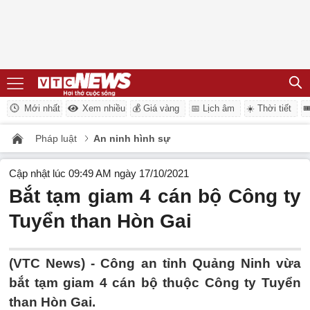
Mới nhất
Xem nhiều
💰 Giá vàng
📅 Lịch âm
☀️ Thời tiết

Pháp luật
An ninh hình sự
Cập nhật lúc 09:49 AM ngày 17/10/2021
Bắt tạm giam 4 cán bộ Công ty
Tuyển than Hòn Gai
(VTC News) -
Công an tỉnh Quảng Ninh vừa
bắt tạm giam 4 cán bộ thuộc Công ty Tuyển
than Hòn Gai.