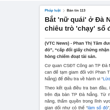
Pháp luật
Bản tin 113
Bắt 'nữ quái' ở Đà 
chiêu trò 'chạy' sổ 
(VTC News) -
Phan Thị Tâm đưa
đỏ”, “cấp đổi giấy chứng nhận q
hòng chiếm đoạt tài sản.
Cơ quan CSĐT Công an TP Đà Nẵng
can để tạm giam đối với Phan 
Nẵng) để điều tra về hành vi “
Lừa
Theo kết quả điều tra ban đầu,
trên địa bàn TP Đà Nẵng. Từ 
năng, thẩm quyền trong lĩnh vự
gian dối như có thể “
làm sổ đỏ
”