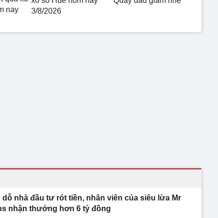
xổ số Huế hôm nay
Quay đầu giảm nhẹ
m nay
3/8/2026
 dỗ nhà đầu tư rót tiền, nhân viên của siêu lừa Mr
ps nhận thưởng hơn 6 tỷ đồng