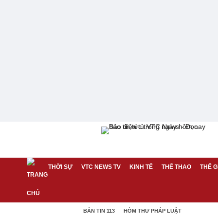
THỜI SỰ
VTC NEWS TV
KINH TẾ
THỂ THAO
THẾ G
BẢN TIN 113
HÒM THƯ PHÁP LUẬT