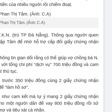
tiền của nhiều người rồi chiếm đoạt.
 Phan Thị Tâm. (Ảnh: C.A)
.T.K.N. (trú TP Đà Nẵng). Thông qua người quen
 gặp Tâm để nhờ hỗ trợ cấp đổi giấy chứng nhận
ông tin gian dối rằng có thể giúp vợ chồng bà N.
 với tổng chi phí “dịch vụ” 700 triệu đồng và cam
t thủ tục.
o trước 350 triệu đồng cùng 2 giấy chứng nhận
ể “làm hồ sơ”.
n như cam kết mà tự ý mang 2 giấy chứng nhận
ho một người dân để vay 800 triệu đồng rồi sử
 nợ và tiêu xài cá nhân.