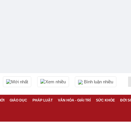
Mới nhất
Xem nhiều
Bình luận nhiều
IỚI
GIÁO DỤC
PHÁP LUẬT
VĂN HÓA - GIẢI TRÍ
SỨC KHỎE
ĐỜI S