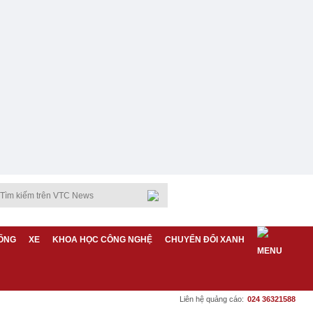
ỐNG
XE
KHOA HỌC CÔNG NGHỆ
CHUYỂN ĐỔI XANH
Liên hệ quảng cáo:
024 36321588