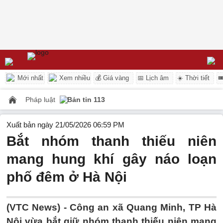
Mới nhất
Xem nhiều
💰 Giá vàng
📅 Lịch âm
☀️ Thời tiết

Pháp luật
Bản tin 113
Xuất bản ngày 21/05/2026 06:59 PM
Bắt nhóm thanh thiếu niên
mang hung khí gây náo loạn
phố đêm ở Hà Nội
(VTC News) -
Công an xã Quang Minh, TP Hà
Nội vừa bắt giữ nhóm thanh thiếu niên mang