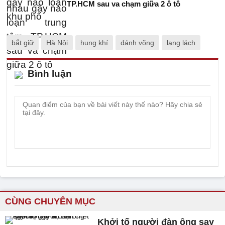
TP.HCM sau va chạm giữa 2 ô tô
bắt giữ
Hà Nội
hung khí
đánh võng
lạng lách
Bình luận
CÙNG CHUYÊN MỤC
Khởi tố người đàn ông say