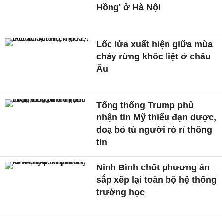
Hồng' ở Hà Nội
Lốc lửa xuất hiện giữa mùa
cháy rừng khốc liệt ở châu
Âu
Tổng thống Trump phủ
nhận tin Mỹ thiếu đạn dược,
doạ bỏ tù người rò rỉ thông
tin
Ninh Bình chốt phương án
sắp xếp lại toàn bộ hệ thống
trường học