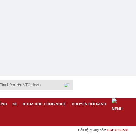
ỐNG
XE
KHOA HỌC CÔNG NGHỆ
CHUYỂN ĐỔI XANH
Liên hệ quảng cáo:
024 36321588