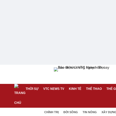
THỜI SỰ
VTC NEWS TV
KINH TẾ
THỂ THAO
THẾ G
CHÍNH TRỊ
ĐỜI SỐNG
TIN NÓNG
XÂY DỰN