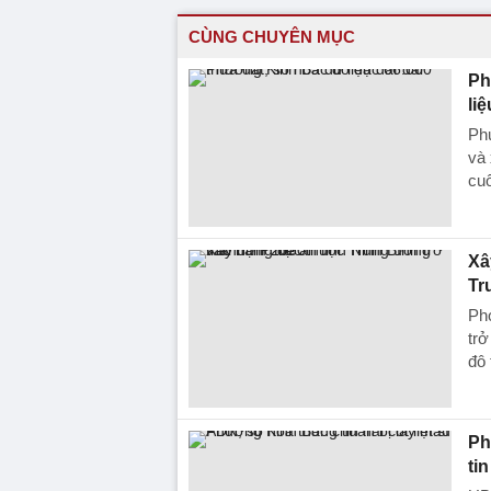
CÙNG CHUYÊN MỤC
Ph
liệ
Phư
và 
cu
Xâ
Tr
Phó
trở
đô 
Ph
tin