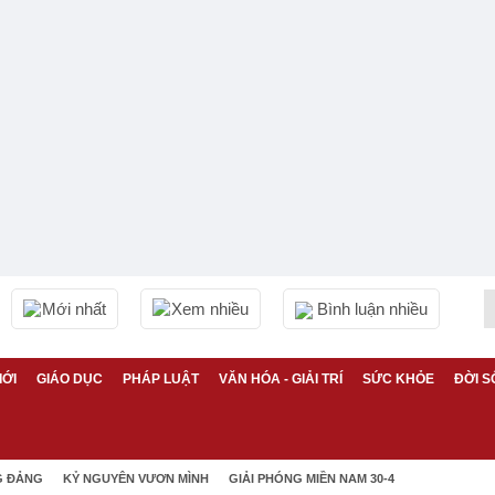
Mới nhất
Xem nhiều
Bình luận nhiều
IỚI
GIÁO DỤC
PHÁP LUẬT
VĂN HÓA - GIẢI TRÍ
SỨC KHỎE
ĐỜI S
G ĐẢNG
KỶ NGUYÊN VƯƠN MÌNH
GIẢI PHÓNG MIỀN NAM 30-4