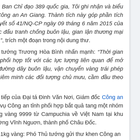
Ban Chỉ đạo 389 quốc gia, Tôi ghi nhận và biểu
Công an An Giang. Thành tích này góp phần tích
quyết số 41/NQ-CP ngày 09 tháng 6 năm 2015 của
 đấu tranh chống buôn lậu, gian lận thương mại
”
, trích một đoạn trong nội dung thư.
ủ tướng Trương Hòa Bình nhấn mạnh:
“Thời gian
phối hợp tốt với các lực lượng liên quan để mở
c đường dây buôn lậu, vận chuyển vàng trái phép
ghiêm minh các đối tượng chủ mưu, cầm đầu theo
c tiếp của Đại tá Đinh Văn Nơi, Giám đốc
Công an
 vụ Công an tỉnh phối hợp bắt quả tang một nhóm
kg vàng 9999 từ Campuchia về Việt Nam tại khu
ờng Vĩnh Nguơn, thành phố Châu Đốc.