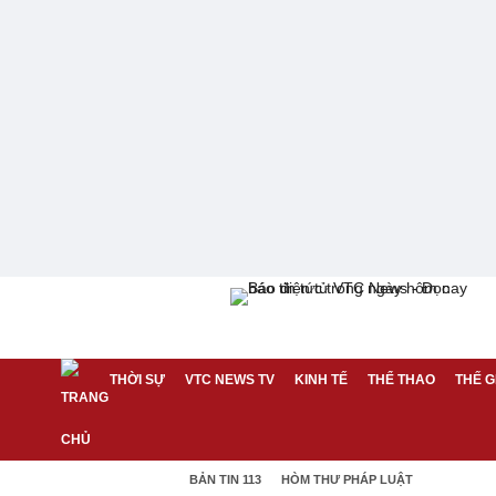
THỜI SỰ
VTC NEWS TV
KINH TẾ
THỂ THAO
THẾ G
BẢN TIN 113
HÒM THƯ PHÁP LUẬT