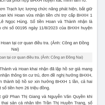
ch đã phối hợp BHXH huyện xác minh làm rõ.
n Trạch lực lượng chức năng phát hiện, bắt giữ
n khi Hoan vừa nhận tiền chi trợ cấp BHXH 1
à Lê Ngọc Hùng. Số tiền Hoan và Thành nhận là
u chi số 00195 ngày 11/8/2023 của BHXH huyện
n tại cơ quan điều tra. (Ảnh: Công an Đồng Nai)
 Thành và Hoan khai nhận đã lập hồ sơ giả mang
nhận thông tin cư trú, đơn đề nghị hưởng BHXH,
n thành bộ hồ sơ xin hưởng BHXH 1 lần, cả hai
số tiền hơn 26 triệu đồng.
ắt giữ Phan Thị Giang và Nguyễn Văn Quyền khi
 thai sản cá nhân tên Trần Thị Huyền Trang, số