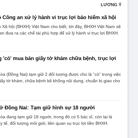
LƯƠNG Ý
 Công an xử lý hành vi trục lợi bảo hiểm xã hội
 Xã hội (BHXH) Việt Nam cho biết, tới đây, BHXH Việt Nam sẽ
n đưa ra các chế tài phù hợp để xử lý hành vi trục lợi BHXH.
g 'cò' mua bán giấy tờ khám chữa bệnh, trục lợi
a (Đồng Nai) tạm giữ 2 đối tượng được cho là “cò” trong việc
iấy tờ khám, chữa bệnh kê khống nội dung, chuẩn bị giao cho
ở Đồng Nai: Tạm giữ hình sự 18 người
a đang tạm giữ 18 người, trong đó có 5 bác sĩ, còn lại là
y tế, đối tượng môi giới, liên quan vụ trục lợi tiền BHXH.