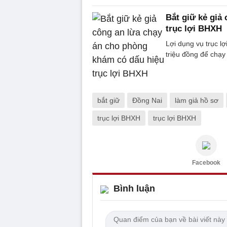
Bắt giữ kẻ giả
trục lợi BHXH
Lợi dụng vụ trục l
triệu đồng để chạ
bắt giữ
Đồng Nai
làm giả hồ sơ
trục lợi BHXH
trục lợi BHXH
Facebook
Bình luận