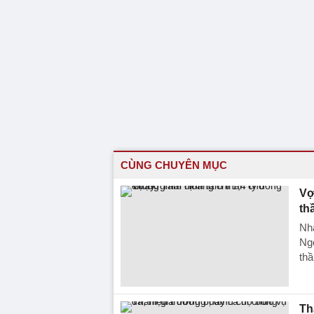
CÙNG CHUYÊN MỤC
Vợ
th
Nhằ
Ngọ
thầ
Th