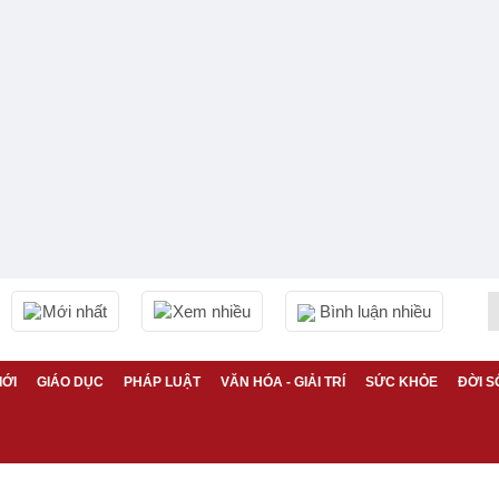
Mới nhất
Xem nhiều
Bình luận nhiều
IỚI
GIÁO DỤC
PHÁP LUẬT
VĂN HÓA - GIẢI TRÍ
SỨC KHỎE
ĐỜI S