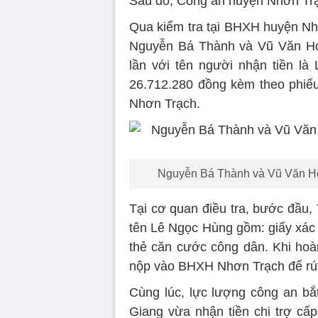
Sau đó, Công an huyện Nhơn Trạ
Qua kiểm tra tại BHXH huyện Nhơ
Nguyễn Bá Thành và Vũ Văn Hoa
lần với tên người nhận tiền l
26.712.280 đồng kèm theo phiế
Nhơn Trạch.
Nguyễn Bá Thành và Vũ Văn Hoa
Tại cơ quan điều tra, bước đầu,
tên Lê Ngọc Hùng gồm: giấy xác 
thẻ căn cước công dân. Khi hoà
nộp vào BHXH Nhơn Trạch để rút 
Cùng lúc, lực lượng công an b
Giang vừa nhận tiền chi trợ cấp