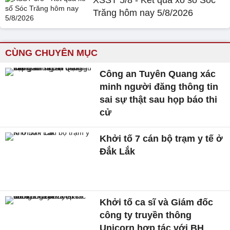
XSST 5/8 - Kết quả xổ số Sóc
Trăng hôm nay 5/8/2026
CÙNG CHUYÊN MỤC
Công an Tuyên Quang xác
minh người đăng thông tin
sai sự thật sau họp báo thi
cử
Khởi tố 7 cán bộ trạm y tế ở
Đắk Lắk
Khởi tố ca sĩ và Giám đốc
công ty truyền thông
Unicorn hợp tác với BH