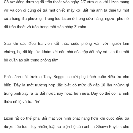
Cô vợ đáng thương đã trốn thoát vào ngày 2/7 vừa qua khi Lizon mang
vợ và con đi cùng để trả một chiếc máy xới đất mà anh ta thuê từ một
cửa hàng địa phương. Trong lúc Lizon ở trong cửa hàng, người phụ nữ
đã trốn thoát và trốn trong một sàn nhảy Zumba.
Sau khi các điều tra viên kết thúc cuộc phỏng vấn với người làm
chứng, họ đã lập tức khám xét căn nhà của cặp đôi này và tịch thu một
bộ quần áo sắt trong phòng tắm.
Phó cảnh sát trưởng Tony Boggs, người phụ trách cuộc điều tra cho
biết: “Đây là một trường hợp đặc biệt có mức độ gấp 10 lần những gì
trung bình xảy ra tại đất nước này hoặc hơn nữa. Đây có thể coi là hình
thức nô lệ và tra tấn”.
Lizon rất có thể phải đối mặt với hình phạt nặng hơn khi cuộc điều tra
được tiếp tục. Tuy nhiên, luật sư biện hộ của anh ta Shawn Bayliss cho