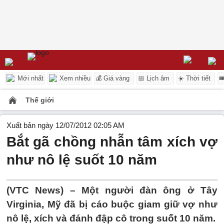
Mới nhất
Xem nhiều
💰 Giá vàng
📅 Lịch âm
☀️ Thời tiết

Thế giới
Xuất bản ngày 12/07/2012 02:05 AM
Bắt gã chồng nhẫn tâm xích vợ
như nô lệ suốt 10 năm
(VTC News) – Một người đàn ông ở Tây
Virginia, Mỹ đã bị cáo buộc giam giữ vợ như
nô lệ, xích và đánh đập cô trong suốt 10 năm.