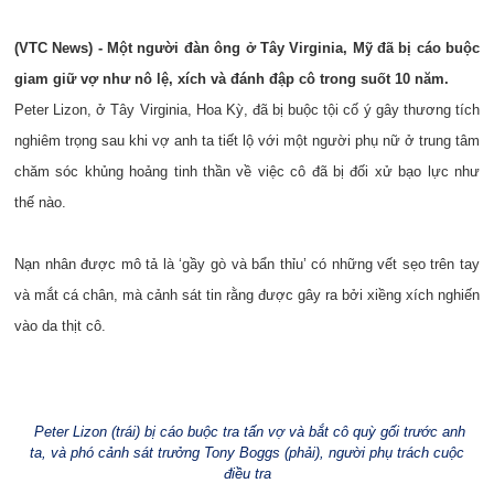
(VTC News) - Một người đàn ông ở Tây Virginia, Mỹ đã bị cáo buộc
giam giữ vợ như nô lệ, xích và đánh đập cô trong suốt 10 năm.
Peter Lizon, ở Tây Virginia, Hoa Kỳ, đã bị buộc tội cố ý gây thương tích
nghiêm trọng sau khi vợ anh ta tiết lộ với một người phụ nữ ở trung tâm
chăm sóc khủng hoảng tinh thần về việc cô đã bị đối xử bạo lực như
thế nào.
Nạn nhân được mô tả là ‘gầy gò và bẩn thỉu’ có những vết sẹo trên tay
và mắt cá chân, mà cảnh sát tin rằng được gây ra bởi xiềng xích nghiến
vào da thịt cô.
Peter Lizon (trái) bị cáo buộc tra tấn vợ và bắt cô quỳ gối trước anh
ta, và phó cảnh sát trưởng Tony Boggs (phải), người phụ trách cuộc
điều tra