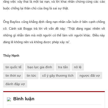
rằng việc xảy thai là một tai nạn, và lời khai nhân chứng cùng các cáo
buộc chống lại thân chủ của ông là sai sự thật.
Ông Bayliss cũng khẳng định rằng nạn nhân vẫn luôn ở bên cạnh chồng
cô. Cảnh sát Boggs trả lời về vấn đề này: “Thật đáng ngạc nhiên về
những gì nhẫn tâm mà một người có thể làm với người khác. Điều này
đáng lẽ không nên và không được phép xảy ra”.
Thúy Hạnh
tin quốc tế
bạo lực gia đình
tra tấn
nô lệ
tin thời sự
tin tức
cố ý gây thương tích
ngược đãi vợ
đánh đập vợ
Bình luận