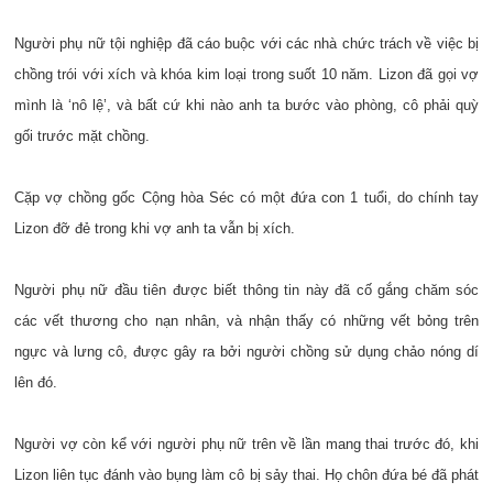
Người phụ nữ tội nghiệp đã cáo buộc với các nhà chức trách về việc bị
chồng trói với xích và khóa kim loại trong suốt 10 năm. Lizon đã gọi vợ
mình là ‘nô lệ’, và bất cứ khi nào anh ta bước vào phòng, cô phải quỳ
gối trước mặt chồng.
Cặp vợ chồng gốc Cộng hòa Séc có một đứa con 1 tuổi, do chính tay
Lizon đỡ đẻ trong khi vợ anh ta vẫn bị xích.
Người phụ nữ đầu tiên được biết thông tin này đã cố gắng chăm sóc
các vết thương cho nạn nhân, và nhận thấy có những vết bỏng trên
ngực và lưng cô, được gây ra bởi người chồng sử dụng chảo nóng dí
lên đó.
Người vợ còn kể với người phụ nữ trên về lần mang thai trước đó, khi
Lizon liên tục đánh vào bụng làm cô bị sảy thai. Họ chôn đứa bé đã phát