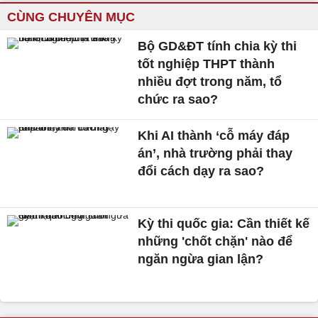
CÙNG CHUYÊN MỤC
Bộ GD&ĐT tính chia kỳ thi
tốt nghiệp THPT thành
nhiều đợt trong năm, tổ
chức ra sao?
Khi AI thành ‘cỗ máy đáp
án’, nhà trường phải thay
đổi cách dạy ra sao?
Kỳ thi quốc gia: Cần thiết kế
những 'chốt chặn' nào để
ngăn ngừa gian lận?