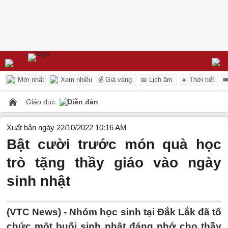
Mới nhất
Xem nhiều
💰 Giá vàng
📅 Lịch âm
☀️ Thời tiết

Giáo dục
Diễn đàn
Xuất bản ngày 22/10/2022 10:16 AM
Bật cười trước món quà học
trò tặng thầy giáo vào ngày
sinh nhật
(VTC News) -
Nhóm học sinh tại Đắk Lắk đã tổ
chức một buổi sinh nhật đáng nhớ cho thầy