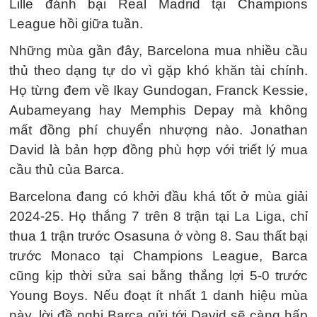
Lille đánh bại Real Madrid tại Champions
League hồi giữa tuần.
Những mùa gần đây, Barcelona mua nhiều cầu
thủ theo dạng tự do vì gặp khó khăn tài chính.
Họ từng đem về Ikay Gundogan, Franck Kessie,
Aubameyang hay Memphis Depay mà không
mất đồng phí chuyển nhượng nào. Jonathan
David là bản hợp đồng phù hợp với triết lý mua
cầu thủ của Barca.
Barcelona đang có khởi đầu khá tốt ở mùa giải
2024-25. Họ thắng 7 trên 8 trận tại La Liga, chỉ
thua 1 trận trước Osasuna ở vòng 8. Sau thất bại
trước Monaco tại Champions League, Barca
cũng kịp thời sửa sai bằng thắng lợi 5-0 trước
Young Boys. Nếu đoạt ít nhất 1 danh hiệu mùa
này, lời đề nghị Barca gửi tới David sẽ càng hấp