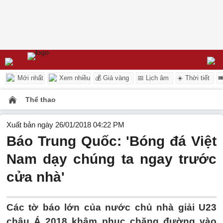
Mới nhất
Xem nhiều
💰 Giá vàng
📅 Lịch âm
☀️ Thời tiết

Thể thao
Xuất bản ngày 26/01/2018 04:22 PM
Báo Trung Quốc: 'Bóng đá Việt
Nam dạy chúng ta ngay trước
cửa nhà'
Các tờ báo lớn của nước chủ nhà giải U23
châu Á 2018 khâm phục chặng đường vào