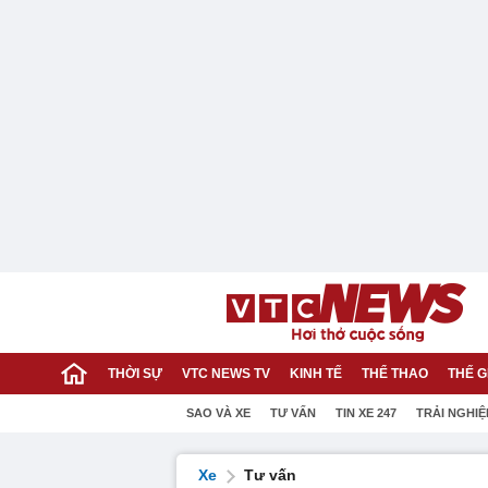
THỜI SỰ
VTC NEWS TV
KINH TẾ
THỂ THAO
THẾ G
SAO VÀ XE
TƯ VẤN
TIN XE 247
TRẢI NGHI
Xe
Tư vấn