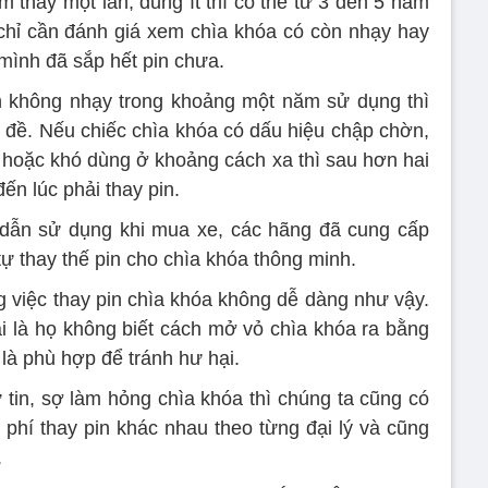
m thay một lần, dùng ít thì có thể từ 3 đến 5 năm
 chỉ cần đánh giá xem chìa khóa có còn nhạy hay
 mình đã sắp hết pin chưa.
h không nhạy trong khoảng một năm sử dụng thì
n đề. Nếu chiếc chìa khóa có dấu hiệu chập chờn,
hoặc khó dùng ở khoảng cách xa thì sau hơn hai
ến lúc phải thay pin.
 dẫn sử dụng khi mua xe, các hãng đã cung cấp
 thay thế pin cho chìa khóa thông minh.
 việc thay pin chìa khóa không dễ dàng như vậy.
 là họ không biết cách mở vỏ chìa khóa ra bằng
là phù hợp để tránh hư hại.
 tin, sợ làm hỏng chìa khóa thì chúng ta cũng có
hi phí thay pin khác nhau theo từng đại lý và cũng
.