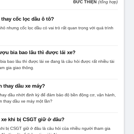
ĐỨC THIỆN
(tổng hợp)
 thay cốc lọc dầu ô tô?
hỏ nhưng cốc lọc dầu có vai trò rất quan trọng với quá trình
ượu bia bao lâu thì được lái xe?
ia bao lâu thì được lái xe đang là câu hỏi được rất nhiều tài
am gia giao thông.
n thay dầu xe máy?
hay dầu nhớt định kỳ để đảm bảo độ bền động cơ, vận hành,
ên thay dầu xe máy một lần?
i xe khi bị CSGT giữ ở đâu?
 khi bị CSGT giữ ở đâu là câu hỏi của nhiều người tham gia