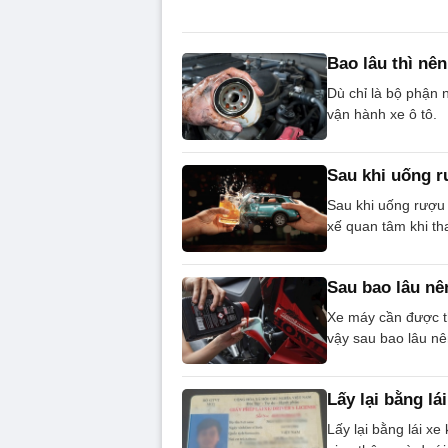
Bao lâu thì nên
Dù chỉ là bộ phận n
vận hành xe ô tô.
Sau khi uống r
Sau khi uống rượu b
xế quan tâm khi th
Sau bao lâu nê
Xe máy cần được t
vậy sau bao lâu n
Lấy lại bằng lá
Lấy lại bằng lái xe