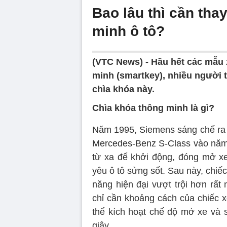
Bao lâu thì cần tha
minh ô tô?
(VTC News) -
Hầu hết các mẫu 
minh (smartkey), nhiều người t
chìa khóa này.
Chìa khóa thông minh là gì?
Năm 1995, Siemens sáng chế ra 
Mercedes-Benz S-Class vào năm 1
từ xa để khởi động, đóng mở xe
yêu ô tô sửng sốt. Sau này, chiế
năng hiện đại vượt trội hơn rất
chỉ cần khoảng cách của chiếc x
thể kích hoạt chế độ mở xe và s
giây.