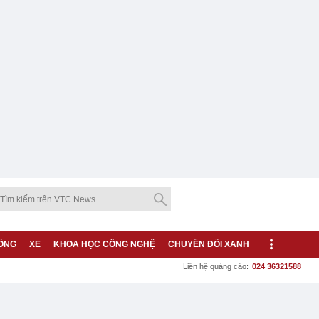
ỐNG
XE
KHOA HỌC CÔNG NGHỆ
CHUYỂN ĐỔI XANH
Liên hệ quảng cáo:
024 36321588