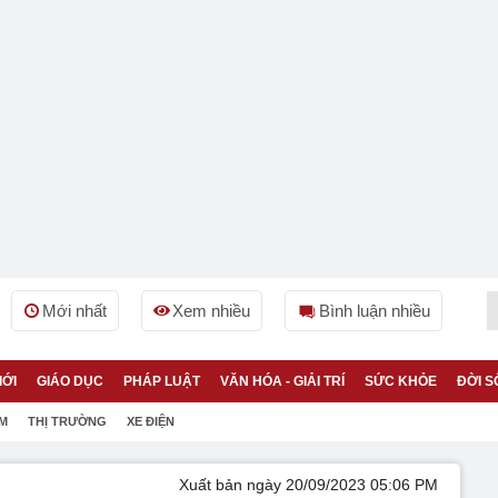
Mới nhất
Xem nhiều
Bình luận nhiều
IỚI
GIÁO DỤC
PHÁP LUẬT
VĂN HÓA - GIẢI TRÍ
SỨC KHỎE
ĐỜI S
ỆM
THỊ TRƯỜNG
XE ĐIỆN
Xuất bản ngày 20/09/2023 05:06 PM