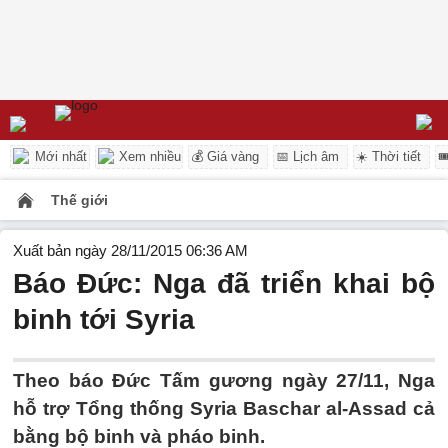
Mới nhất
Xem nhiều
💰 Giá vàng
📅 Lịch âm
☀️ Thời tiết

Thế giới
Xuất bản ngày 28/11/2015 06:36 AM
Báo Đức: Nga đã triển khai bộ
binh tới Syria
Theo báo Đức Tấm gương ngày 27/11, Nga
hỗ trợ Tổng thống Syria Baschar al-Assad cả
bằng bộ binh và pháo binh.