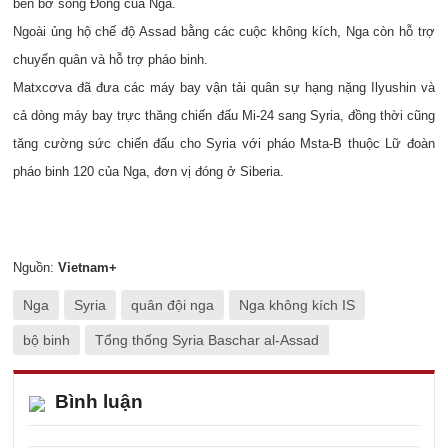
bên bờ sông Đông của Nga.
Ngoài ủng hộ chế độ Assad bằng các cuộc không kích, Nga còn hỗ trợ
chuyển quân và hỗ trợ pháo binh.
Matxcơva đã đưa các máy bay vận tải quân sự hạng nặng Ilyushin và
cả dòng máy bay trực thăng chiến đấu Mi-24 sang Syria, đồng thời cũng
tăng cường sức chiến đấu cho Syria với pháo Msta-B thuộc Lữ đoàn
pháo binh 120 của Nga, đơn vị đóng ở Siberia.
Nguồn:
Vietnam+
Nga
Syria
quân đội nga
Nga không kích IS
bộ binh
Tổng thống Syria Baschar al-Assad
Bình luận