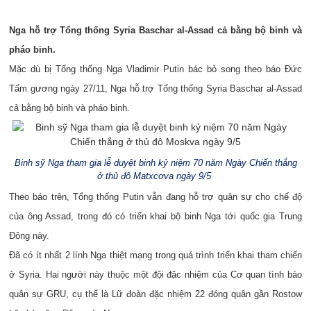
Nga hỗ trợ Tổng thống Syria Baschar al-Assad cả bằng bộ binh và
pháo binh.
Mặc dù bị Tổng thống Nga Vladimir Putin bác bỏ song theo báo Đức
Tấm gương ngày 27/11, Nga hỗ trợ Tổng thống Syria Baschar al-Assad
cả bằng bộ binh và pháo binh.
Binh sỹ Nga tham gia lễ duyệt binh kỷ niệm 70 năm Ngày Chiến thắng
ở thủ đô Matxcơva ngày 9/5
Theo báo trên, Tổng thống Putin vẫn đang hỗ trợ quân sự cho chế độ
của ông Assad, trong đó có triển khai bộ binh Nga tới quốc gia Trung
Đông này.
Đã có ít nhất 2 lính Nga thiệt mạng trong quá trình triển khai tham chiến
ở Syria. Hai người này thuộc một đội đặc nhiệm của Cơ quan tình báo
quân sự GRU, cụ thể là Lữ đoàn đặc nhiệm 22 đóng quân gần Rostow