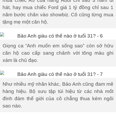
mua chiếc A5 của hãng Audi chỉ sau 3 năm đi
hát, hay mua chiếc Ford giá 1 tỷ đồng chỉ sau 1
năm bước chân vào showbiz. Cô cũng từng mua
tặng mẹ một căn hộ.
Giọng ca “Anh muốn em sống sao” còn sở hữu
căn hộ cao cấp sang chảnh với tông màu ghi
xám là chủ đạo.
Như nhiều mỹ nhân khác, Bảo Anh cũng đam mê
hàng hiệu. Bộ sưu tập túi hiệu từ các nhà mốt
đình đám thế giới của cô chẳng thua kém ngôi
sao nào.