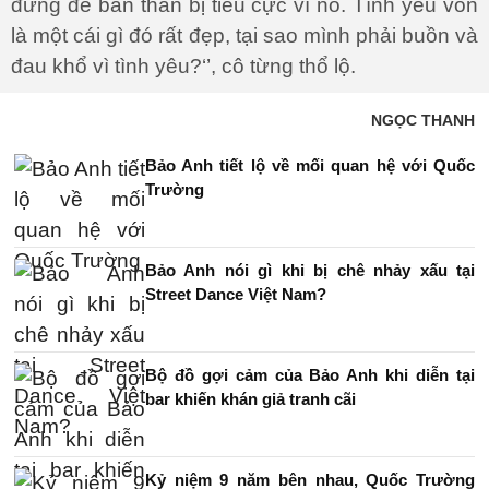
đừng để bản thân bị tiêu cực vì nó. Tình yêu vốn
là một cái gì đó rất đẹp, tại sao mình phải buồn và
đau khổ vì tình yêu?‘’, cô từng thổ lộ.
NGỌC THANH
Bảo Anh tiết lộ về mối quan hệ với Quốc
Trường
Bảo Anh nói gì khi bị chê nhảy xấu tại
Street Dance Việt Nam?
Bộ đồ gợi cảm của Bảo Anh khi diễn tại
bar khiến khán giả tranh cãi
Kỷ niệm 9 năm bên nhau, Quốc Trường