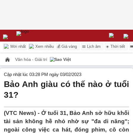
Mới nhất
Xem nhiều
💰 Giá vàng
📅 Lịch âm
☀️ Thời tiết

Văn hóa - Giải trí
Sao Việt
Cập nhật lúc 03:28 PM ngày 03/02/2023
Bảo Anh giàu có thế nào ở tuổi
31?
(VTC News) -
Ở tuổi 31, Bảo Anh sở hữu khối
tài sản không hề nhỏ nhờ sự "đa di năng";
ngoài công việc ca hát, đóng phim, cô còn