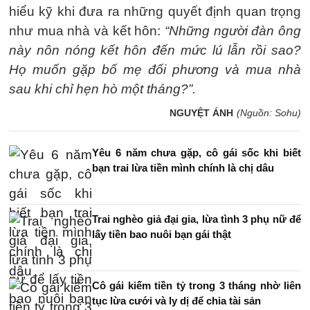
hiểu kỹ khi đưa ra những quyết định quan trọng
như mua nhà và kết hôn:
“Những người đàn ông
này nôn nóng kết hôn đến mức lú lẫn rồi sao?
Họ muốn gặp bố mẹ đối phương và mua nhà
sau khi chỉ hẹn hò một tháng?”.
NGUYỆT ÁNH
(Nguồn: Sohu)
Yêu 6 năm chưa gặp, cô gái sốc khi biết
bạn trai lừa tiền mình chính là chị dâu
Trai nghèo giả đại gia, lừa tình 3 phụ nữ để
lấy tiền bao nuôi bạn gái thật
Cô gái kiếm tiền tỷ trong 3 tháng nhờ liên
tục lừa cưới và ly dị để chia tài sản