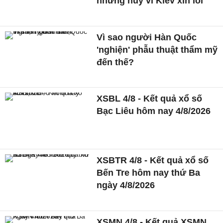
nhưng hủy vì Kiev xin lỗi
Vì sao người Hàn Quốc
'nghiện' phẫu thuật thẩm mỹ
đến thế?
XSBL 4/8 - Kết quả xổ số
Bạc Liêu hôm nay 4/8/2026
XSBTR 4/8 - Kết quả xổ số
Bến Tre hôm nay thứ Ba
ngày 4/8/2026
XSMN 4/8 - Kết quả XSMN