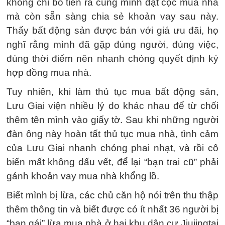
không chỉ bỏ tiền ra cùng mình đặt cọc mua nhà
mà còn sẵn sàng chia sẻ khoản vay sau này.
Thấy bất động sản được bán với giá ưu đãi, họ
nghĩ rằng mình đã gặp đúng người, đúng việc,
đúng thời điểm nên nhanh chóng quyết định ký
hợp đồng mua nhà.
Tuy nhiên, khi làm thủ tục mua bất động sản,
Lưu Giai viện nhiều lý do khác nhau để từ chối
thêm tên mình vào giấy tờ. Sau khi những người
đàn ông này hoàn tất thủ tục mua nhà, tình cảm
của Lưu Giai nhanh chóng phai nhạt, và rồi cô
biến mất không dấu vết, để lại “bạn trai cũ” phải
gánh khoản vay mua nhà khổng lồ.
Biết mình bị lừa, các chủ căn hộ nói trên thu thập
thêm thông tin và biết được có ít nhất 36 người bị
“bạn gái” lừa mua nhà ở hai khu dân cư Jiujingtai