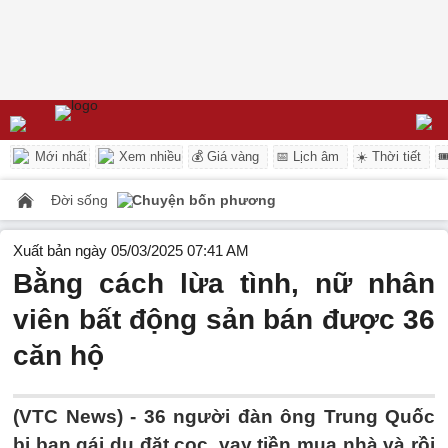
Mới nhất
Xem nhiều
💰 Giá vàng
📅 Lịch âm
☀️ Thời tiết

Đời sống
Chuyện bốn phương
Xuất bản ngày 05/03/2025 07:41 AM
Bằng cách lừa tình, nữ nhân
viên bất động sản bán được 36
căn hộ
(VTC News) -
36 người đàn ông Trung Quốc
bị bạn gái dụ đặt cọc, vay tiền mua nhà và rồi