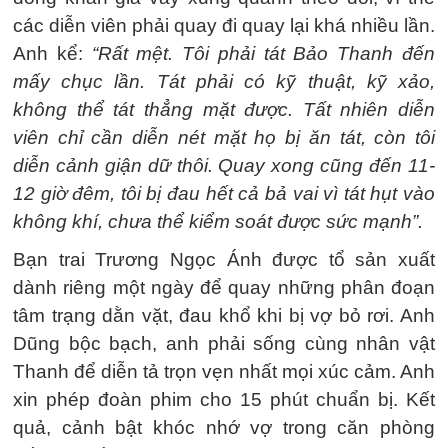
các diễn viên phải quay đi quay lại khá nhiều lần.
Anh kể:
“Rất mệt. Tôi phải tát Bảo Thanh đến
mấy chục lần. Tát phải có kỹ thuật, kỹ xảo,
không thể tát thẳng mặt được. Tất nhiên diễn
viên chỉ cần diễn nét mặt họ bị ăn tát, còn tôi
diễn cảnh giận dữ thôi. Quay xong cũng đến 11-
12 giờ đêm, tôi bị đau hết cả bả vai vì tát hụt vào
không khí, chưa thể kiểm soát được sức mạnh”.
Bạn trai Trương Ngọc Ánh được tổ sản xuất
dành riêng một ngày để quay những phân đoạn
tâm trạng dằn vặt, đau khổ khi bị vợ bỏ rơi. Anh
Dũng bộc bạch, anh phải sống cùng nhân vật
Thanh để diễn tả trọn vẹn nhất mọi xúc cảm. Anh
xin phép đoàn phim cho 15 phút chuẩn bị. Kết
quả, cảnh bật khóc nhớ vợ trong căn phòng