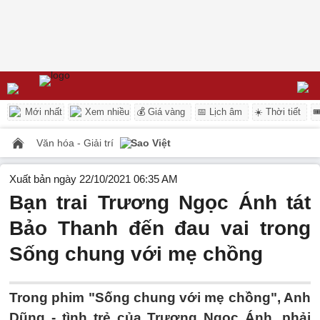
Mới nhất
Xem nhiều
💰 Giá vàng
📅 Lịch âm
☀️ Thời tiết

Văn hóa - Giải trí
Sao Việt
Xuất bản ngày 22/10/2021 06:35 AM
Bạn trai Trương Ngọc Ánh tát
Bảo Thanh đến đau vai trong
Sống chung với mẹ chồng
Trong phim "Sống chung với mẹ chồng", Anh
Dũng - tình trẻ của Trương Ngọc Ánh, phải