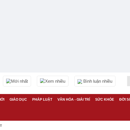
Mới nhất
Xem nhiều
Bình luận nhiều
IỚI
GIÁO DỤC
PHÁP LUẬT
VĂN HÓA - GIẢI TRÍ
SỨC KHỎE
ĐỜI S
ỆT