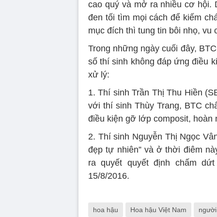
cao quý và mở ra nhiều cơ hội. 
đen tối tìm mọi cách để kiếm chá
mục đích thì tung tin bôi nhọ, vu
Trong những ngày cuối đây, BTC t
số thí sinh không đáp ứng điều k
xử lý:
1. Thí sinh Trần Thị Thu Hiền (
với thí sinh Thùy Trang, BTC chấ
điều kiện gỡ lớp composit, hoàn 
2. Thí sinh Nguyễn Thị Ngọc Vân
đẹp tự nhiên” và ở thời điêm n
ra quyết quyết định chấm dứ
15/8/2016.
hoa hậu
Hoa hậu Việt Nam
người