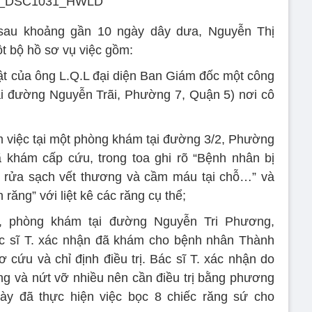
, sau khoảng gần 10 ngày dây dưa, Nguyễn Thị
t bộ hồ sơ vụ việc gồm:
hật của ông L.Q.L đại diện Ban Giám đốc một công
ở tại đường Nguyễn Trãi, Phường 7, Quận 5) nơi cô
àm việc tại một phòng khám tại đường 3/2, Phường
khám cấp cứu, trong toa ghi rõ “Bệnh nhân bị
ý rửa sạch vết thương và cầm máu tại chỗ…” và
 răng” với liệt kê các răng cụ thể;
T, phòng khám tại đường Nguyễn Tri Phương,
 sĩ T. xác nhận đã khám cho bệnh nhân Thành
 cứu và chỉ định điều trị. Bác sĩ T. xác nhận do
ng và nứt vỡ nhiều nên cần điều trị bằng phương
ày đã thực hiện việc bọc 8 chiếc răng sứ cho