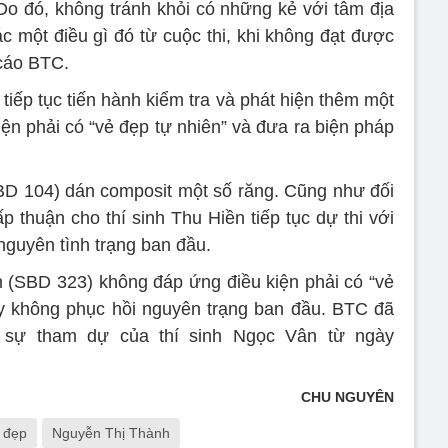
Do đó, không tránh khỏi có những kẻ với tâm địa
c một điều gì đó từ cuộc thi, khi không đạt được
 cáo BTC.
iếp tục tiến hành kiểm tra và phát hiện thêm một
iện phải có “vẻ đẹp tự nhiên” và đưa ra biện pháp
SBD 104) dán composit một số răng. Cũng như đối
p thuận cho thí sinh Thu Hiền tiếp tục dự thi với
nguyên tình trạng ban đầu.
 (SBD 323) không đáp ứng điều kiện phải có “vẻ
ày không phục hồi nguyên trạng ban đầu. BTC đã
t sự tham dự của thí sinh Ngọc Vân từ ngày
CHU NGUYÊN
 đẹp
Nguyễn Thị Thành