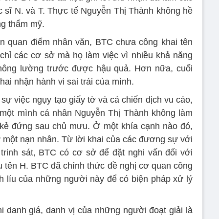
ác sĩ N. và T. Thực tế Nguyễn Thị Thành không hề
ng thẩm mỹ.
rên quan điểm nhân văn, BTC chưa công khai tên
chỉ các cơ sở mà họ làm việc vì nhiều khả năng
không lường trước được hậu quả. Hơn nữa, cuối
ai nhận hành vi sai trái của mình.
sự việc ngụy tạo giấy tờ và cả chiến dịch vu cáo,
 một mình cá nhân Nguyễn Thị Thành không làm
kẻ đứng sau chủ mưu. Ở một khía cạnh nào đó,
 một nạn nhân. Từ lời khai của các đương sự với
 trinh sát, BTC có cơ sở để đặt nghi vấn đối với
u tên H. BTC đã chính thức đề nghị cơ quan công
ính líu của những người này để có biện pháp xử lý
i danh giá, danh vị của những người đoạt giải là