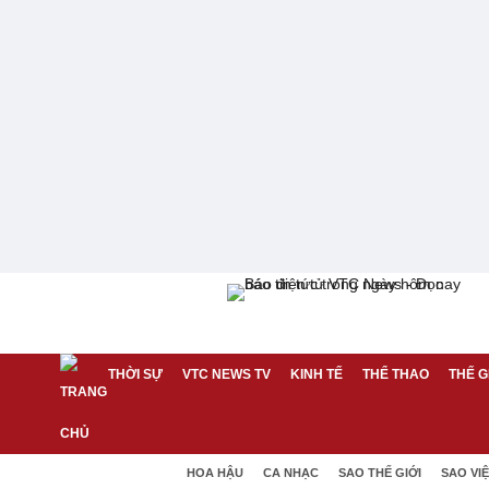
THỜI SỰ
VTC NEWS TV
KINH TẾ
THỂ THAO
THẾ G
HOA HẬU
CA NHẠC
SAO THẾ GIỚI
SAO VI