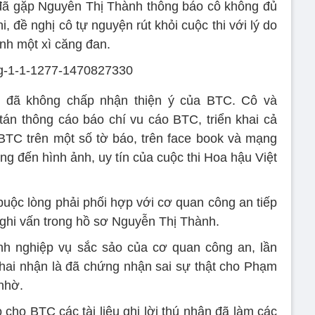
 đã gặp Nguyễn Thị Thành thông báo cô không đủ
i, đề nghị cô tự nguyện rút khỏi cuộc thi với lý do
ánh một xì căng đan.
h đã không chấp nhận thiện ý của BTC. Cô và
án thông cáo báo chí vu cáo BTC, triển khai cả
 BTC trên một số tờ báo, trên face book và mạng
 đến hình ảnh, uy tín của cuộc thi Hoa hậu Việt
uộc lòng phải phối hợp với cơ quan công an tiếp
nghi vấn trong hồ sơ Nguyễn Thị Thành.
nh nghiệp vụ sắc sảo của cơ quan công an, lần
 khai nhận là đã chứng nhận sai sự thật cho Phạm
nhờ.
cho BTC các tài liệu ghi lời thú nhận đã làm các