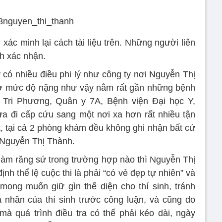
 xác minh lại cách tài liệu trên. Những người liên
nh xác nhận.
 có nhiều điều phi lý như công ty nơi Nguyễn Thị
 ở mức độ nặng như vậy nằm rất gần những bệnh
Tri Phương, Quân y 7A, Bệnh viện Đại học Y,
a đi cấp cứu sang một nơi xa hơn rất nhiều tận
, tại cả 2 phòng khám đều không ghi nhận bất cứ
 Nguyễn Thị Thành.
 làm răng sứ trong trường hợp nào thì Nguyễn Thị
h thể lệ cuộc thi là phải “có vẻ đẹp tự nhiên” và
i mong muốn giữ gìn thể diện cho thí sinh, tránh
á nhân của thí sinh trước công luận, và cũng do
à quá trình điều tra có thể phải kéo dài, ngày