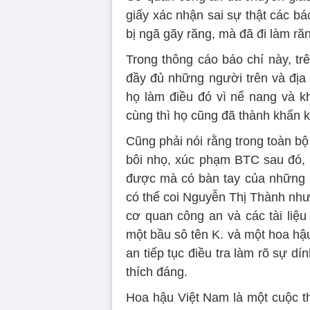
giấy xác nhận sai sự thật các b
bị ngã gãy răng, mà đã đi làm ră
Trong thông cáo báo chí này, t
đầy đủ những người trên và địa 
họ làm điều đó vì nể nang và 
cùng thì họ cũng đã thành khẩn kh
Cũng phải nói rằng trong toàn bộ 
bôi nhọ, xúc phạm BTC sau đó,
được mà có bàn tay của những 
có thể coi Nguyễn Thị Thành như
cơ quan công an và các tài liệu
một bầu sô tên K. và một hoa hậ
an tiếp tục điều tra làm rõ sự d
thích đáng.
Hoa hậu Việt Nam là một cuộc th