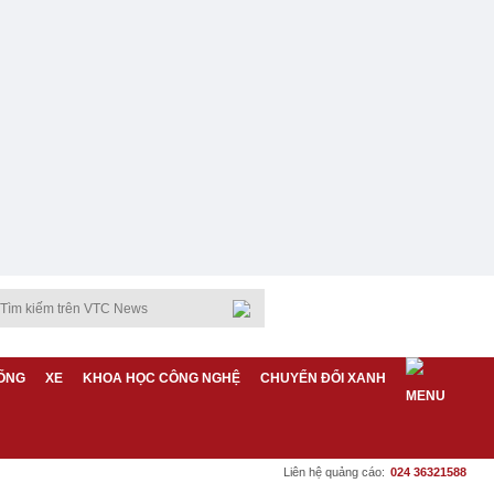
ỐNG
XE
KHOA HỌC CÔNG NGHỆ
CHUYỂN ĐỔI XANH
Liên hệ quảng cáo:
024 36321588