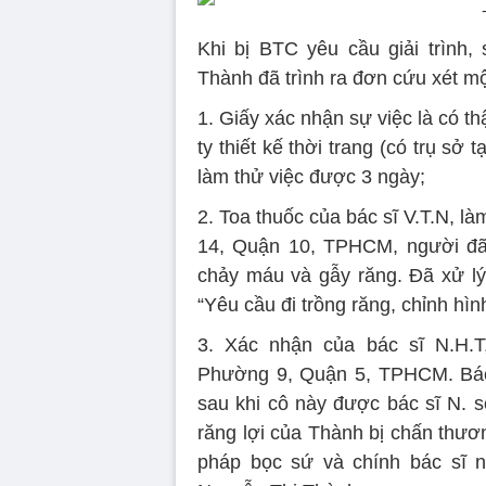
Khi bị BTC yêu cầu giải trình
Thành đã trình ra đơn cứu xét mộ
1. Giấy xác nhận sự việc là có t
ty thiết kế thời trang (có trụ s
làm thử việc được 3 ngày;
2. Toa thuốc của bác sĩ V.T.N, l
14, Quận 10, TPHCM, người đã 
chảy máu và gẫy răng. Đã xử l
“Yêu cầu đi trồng răng, chỉnh hình
3. Xác nhận của bác sĩ N.H.
Phường 9, Quận 5, TPHCM. Bác
sau khi cô này được bác sĩ N. sơ
răng lợi của Thành bị chấn thươ
pháp bọc sứ và chính bác sĩ n