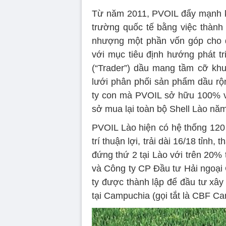
Từ năm 2011, PVOIL đẩy mạnh ki
trường quốc tế bằng việc thàn
nhượng một phần vốn góp cho đố
với mục tiêu định hướng phát tr
(“Trader”) dầu mang tầm cỡ kh
lưới phân phối sản phẩm dầu rộn
ty con mà PVOIL sở hữu 100% vố
sở mua lại toàn bộ Shell Lào năm
PVOIL Lào hiện có hệ thống 120 
trí thuận lợi, trải dài 16/18 tỉnh
đứng thứ 2 tại Lào với trên 20%
và Công ty CP Đầu tư Hải ngoại
ty được thành lập để đầu tư xâ
tại Campuchia (gọi tắt là CBF C