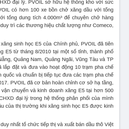
HXD đại lý. PVOIL sở hữu hệ thống kho với sức
PVOIL có hơn 100 xe bồn chở xăng dầu với tổng
với tổng dung tích 4.000m³ để chuyên chở hàng
 duy trì các thương hiệu chất lượng như Comeco,
h xăng sinh học E5 của Chính phủ, PVOIL đã tiên
g E5 từ tháng 8/2010 tại một số tỉnh, thành phố
 Nẵng, Quảng Nam, Quảng Ngãi, Vũng Tàu và TP
 lắp đặt và đưa vào hoạt động 10 trạm pha chế
n quốc và chuẩn bị tiếp tục đưa các trạm pha chế
017. PVOIL đã cơ bản hoàn chỉnh cơ sở hạ tầng,
 vận chuyển và kinh doanh xăng E5 tại hơn 500
CHXD đại lý trong hệ thống phân phối của mình
 của thị trường khi xăng sinh học E5 được kinh
uy nhất tổ chức tiếp thị và xuất bán dầu thô Việt