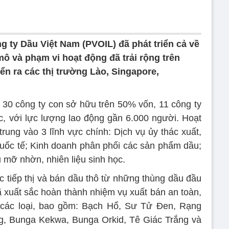
 ty Dầu Việt Nam (PVOIL) đã phát triển cả về
mô và phạm vi hoạt động đã trải rộng trên
iển ra các thị trường Lào, Singapore,
ó 30 công ty con sở hữu trên 50% vốn, 11 công ty
ộc, với lực lượng lao động gần 6.000 người. Hoạt
rung vào 3 lĩnh vực chính: Dịch vụ ủy thác xuất,
uốc tế; Kinh doanh phân phối các sản phẩm dầu;
 mỡ nhờn, nhiên liệu sinh học.
c tiếp thị và bán dầu thô từ những thùng dầu đầu
ã xuất sắc hoàn thành nhiệm vụ xuất bán an toàn,
u các loại, bao gồm: Bạch Hổ, Sư Tử Đen, Rạng
g, Bunga Kekwa, Bunga Orkid, Tê Giác Trắng và