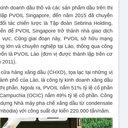
nh doanh dầu thô và các sản phẩm dầu trên thị
h lập PVOIL Singapore, đến năm 2015 đã chuyển
i tác chiến lược là Tập đoàn Sebrina Holding,
iển để PVOIL Singapore trở thành nhà giao dịch
u vực. Cũng giai đoạn này, PVOIL sở hữu mạng
g lớn và chuyên nghiệp tại Lào, thông qua công
n là PVOIL Lào (đơn vị được thành lập trên cơ
 2011).
cửa hàng xăng dầu (CHXD), tọa lạc tại những vị
, thành phố của Lào, là công ty kinh doanh xăng dầu
 thị phần. Ngoài ra, PVOIL nắm 51% tỷ lệ cổ phần
 Campuchia (OCIC) nắm 49% tỷ lệ cổ phần. Công
y dựng Nhà máy pha chế xăng dầu từ condensate
ambodia) với công suất dự kiến 220.000 tấn/năm.