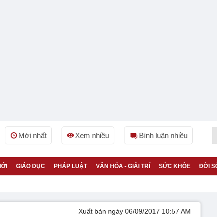
Mới nhất
Xem nhiều
Bình luận nhiều
IỚI
GIÁO DỤC
PHÁP LUẬT
VĂN HÓA - GIẢI TRÍ
SỨC KHỎE
ĐỜI S
Xuất bản ngày 06/09/2017 10:57 AM