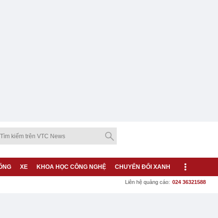
ỐNG
XE
KHOA HỌC CÔNG NGHỆ
CHUYỂN ĐỔI XANH
Liên hệ quảng cáo:
024 36321588