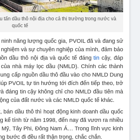
 tấn dầu thô nội địa cho cả thị trường trong nước và
quốc tế
 ninh năng lượng quốc gia, PVOIL đã và đang sử
h nghiệm và sự chuyên nghiệp của mình, đảm bảo
ồn dầu thô nội địa và quốc tế đáng
tin
cậy, đáp
u của nhà máy lọc dầu (NMLD). Chính các thành
 cung cấp nguồn dầu thô đầu vào cho NMLD Dung
úp PVOIL tự tin hướng tới đích đến tiếp theo, trở
à đáng tin cậy không chỉ cho NMLD đầu tiên mà
ộng của đất nước và các NMLD quốc tế khác.
, bán dầu thô thì hoạt động kinh doanh dầu quốc
g kể tính từ năm 1998, đến nay đã vươn ra nhiều
 Mỹ, Tây Phi, Đông Nam Á… Trong lĩnh vực kinh
g bước đi đều rất thận trọng, chắc chắn.