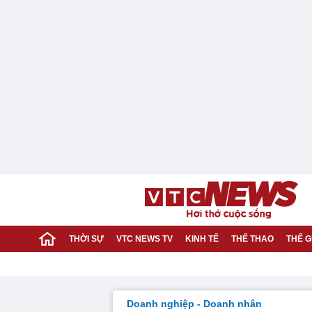
THỜI SỰ
VTC NEWS TV
KINH TẾ
THỂ THAO
THẾ G
Doanh nghiệp - Doanh nhân