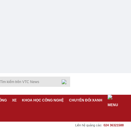
ỐNG
XE
KHOA HỌC CÔNG NGHỆ
CHUYỂN ĐỔI XANH
Liên hệ quảng cáo:
024 36321588