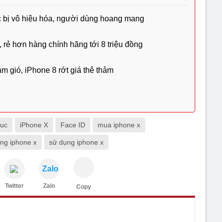
ục bị vô hiệu hóa, người dùng hoang mang
 rẻ hơn hàng chính hãng tới 8 triệu đồng
m gió, iPhone 8 rớt giá thê thảm
tuc
iPhone X
Face ID
mua iphone x
ng iphone x
sử dụng iphone x
Zalo
Twitter
Zalo
Copy