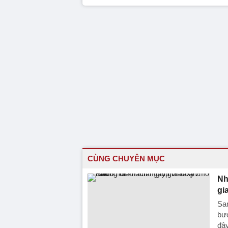
CÙNG CHUYÊN MỤC
Nh
gi
Sa
bướ
đây