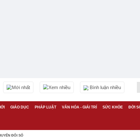
Mới nhất
Xem nhiều
Bình luận nhiều
IỚI
GIÁO DỤC
PHÁP LUẬT
VĂN HÓA - GIẢI TRÍ
SỨC KHỎE
ĐỜI S
HUYỂN ĐỔI SỐ