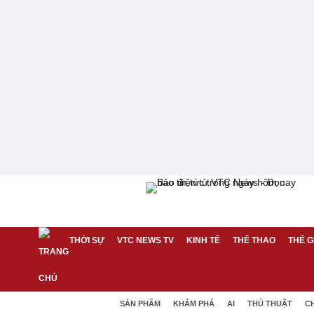
THỜI SỰ
VTC NEWS TV
KINH TẾ
THỂ THAO
THẾ G
SẢN PHẨM
KHÁM PHÁ
AI
THỦ THUẬT
C