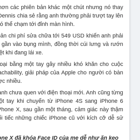
hơn các phiên bản khác một chút nhưng nó thay
Dennis chia sẻ rằng anh thường phải trượt tay lên
có thể chạm tới đỉnh màn hình.
ản chi phí sửa chữa tới 549 USD khiến anh phải
, gần vào bụng mình, đồng thời cúi lưng và rướn
ệt khi đang lái xe.
hoại bằng một tay gây nhiều khó khăn cho cuộc
hability, giải pháp của Apple cho người có bàn
ợc nhiều.
anh chưa quen với điện thoại mới. Anh cũng từng
t tay khi chuyển từ iPhone 4S sang iPhone 6
Phone X, sau gần một tháng, cảm giác này thậm
i tiếc những chiếc iPhone cũ với kích cỡ dễ sử
hone X đã khóa Face ID của mẹ dễ như ăn kẹo