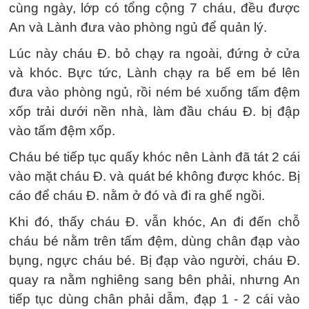
cùng ngày, lớp có tổng cộng 7 cháu, đều được
An và Lành đưa vào phòng ngủ để quản lý.
Lúc này cháu Đ. bỏ chạy ra ngoài, đứng ở cửa
và khóc. Bực tức, Lành chạy ra bế em bé lên
đưa vào phòng ngủ, rồi ném bé xuống tấm đệm
xốp trải dưới nền nhà, làm đầu cháu Đ. bị đập
vào tấm đệm xốp.
Cháu bé tiếp tục quấy khóc nên Lành đã tát 2 cái
vào mặt cháu Đ. và quát bé không được khóc. Bị
cáo để cháu Đ. nằm ở đó và đi ra ghế ngồi.
Khi đó, thấy cháu Đ. vẫn khóc, An đi đến chỗ
cháu bé nằm trên tấm đệm, dùng chân đạp vào
bụng, ngực cháu bé. Bị đạp vào người, cháu Đ.
quay ra nằm nghiêng sang bên phải, nhưng An
tiếp tục dùng chân phải dẫm, đạp 1 - 2 cái vào