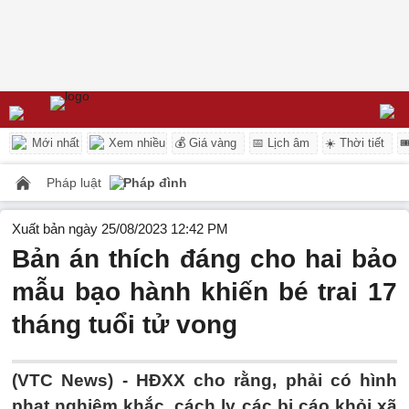
Mới nhất
Xem nhiều
💰 Giá vàng
📅 Lịch âm
☀️ Thời tiết

Pháp luật
Pháp đình
Xuất bản ngày 25/08/2023 12:42 PM
Bản án thích đáng cho hai bảo
mẫu bạo hành khiến bé trai 17
tháng tuổi tử vong
(VTC News) -
HĐXX cho rằng, phải có hình
phạt nghiêm khắc, cách ly các bị cáo khỏi xã