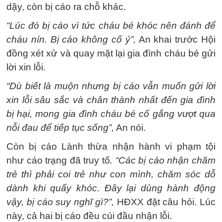
dậy, còn bị cáo ra chỗ khác.
“Lúc đó bị cáo vì tức cháu bé khóc nên đánh để
cháu nín. Bị cáo không cố ý”,
An khai trước Hội
đồng xét xử và quay mặt lại gia đình cháu bé gửi
lời xin lỗi.
“Dù biết là muộn nhưng bị cáo vẫn muốn gửi lời
xin lỗi sâu sắc và chân thành nhất đến gia đình
bị hại, mong gia đình cháu bé cố gắng vượt qua
nỗi đau để tiếp tục sống”,
An nói.
Còn bị cáo Lành thừa nhận hành vi phạm tội
như cáo trạng đã truy tố
. “Các bị cáo nhận chăm
trẻ thì phải coi trẻ như con mình, chăm sóc dỗ
dành khi quấy khóc. Đây lại dùng hành động
vậy, bị cáo suy nghĩ gì?”,
HĐXX đặt câu hỏi. Lúc
này, cả hai bị cáo đều cúi đầu nhận lỗi.