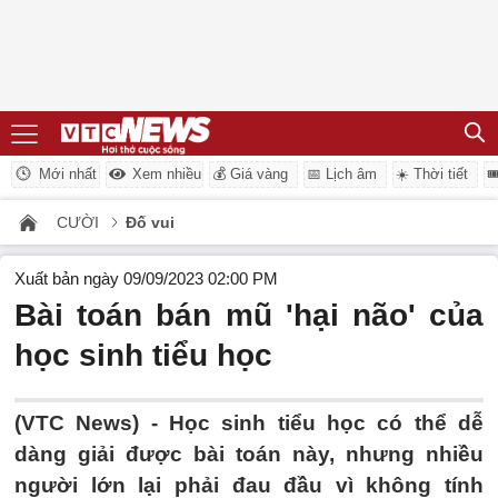
Mới nhất
Xem nhiều
💰 Giá vàng
📅 Lịch âm
☀️ Thời tiết

CƯỜI
Đố vui
Xuất bản ngày 09/09/2023 02:00 PM
Bài toán bán mũ 'hại não' của
học sinh tiểu học
(VTC News) -
Học sinh tiểu học có thể dễ
dàng giải được bài toán này, nhưng nhiều
người lớn lại phải đau đầu vì không tính