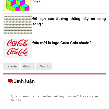
này?
Đố bạn các đường thẳng này có song
song?
Đâu mới là logo Coca Cola chuẩn?
hại não
đố vui
Câu đố
Bình luận