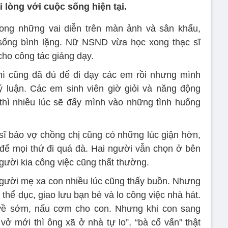
 lòng với cuộc sống hiện tại.
rong những vai diễn trên màn ảnh và sân khấu,
sống bình lặng. Nữ NSND vừa học xong thạc sĩ
cho công tác giảng dạy.
hì cũng đã đủ để đi dạy các em rồi nhưng mình
ý luận. Các em sinh viên giờ giỏi và năng động
hì nhiều lúc sẽ đẩy mình vào những tình huống
sĩ bảo vợ chồng chị cũng có những lúc giận hờn,
ể mọi thứ đi quá đà. Hai người vẫn chọn ở bên
gười kia công việc cũng thất thường.
, người mẹ xa con nhiều lúc cũng thấy buồn. Nhưng
p thể dục, giao lưu bạn bè và lo công việc nhà hát.
về sớm, nấu cơm cho con. Nhưng khi con sang
ở mới thì ông xã ở nhà tự lo”, “bà cố vấn” thật