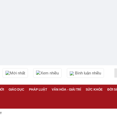
Mới nhất
Xem nhiều
Bình luận nhiều
IỚI
GIÁO DỤC
PHÁP LUẬT
VĂN HÓA - GIẢI TRÍ
SỨC KHỎE
ĐỜI S
ỆT