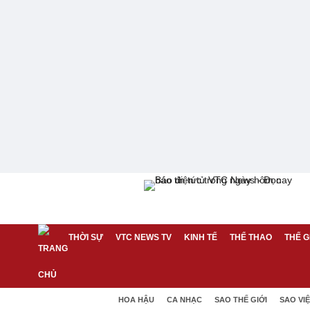
THỜI SỰ
VTC NEWS TV
KINH TẾ
THỂ THAO
THẾ G
HOA HẬU
CA NHẠC
SAO THẾ GIỚI
SAO VI