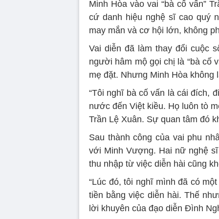
Minh Hòa vào vai “bà cố vấn” Tr
cứ danh hiệu nghệ sĩ cao quý 
may mắn và cơ hội lớn, không ph
Vai diễn đã làm thay đổi cuộc s
người hâm mộ gọi chị là “bà cố v
mẹ đặt. Nhưng Minh Hòa không lấ
“Tôi nghĩ bà cố vấn là cái đích, 
nước đến Việt kiều. Họ luôn tò 
Trần Lệ Xuân. Sự quan tâm đó kh
Sau thành công của vai phu nhâ
với Minh Vượng. Hai nữ nghệ sĩ 
thu nhập từ việc diễn hài cũng k
“Lúc đó, tôi nghĩ mình đã có một
tiền bằng việc diễn hài. Thế như
lời khuyên của đạo diễn Đình Nghi”