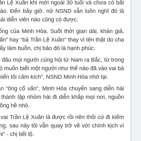
ần Lệ Xuân khi mới ngoài 30 tuổi và chưa có bất
nào. Đến bây giờ, nữ NSND vẫn luôn nghĩ đó là
ải diễn viên nào cũng có được.
ống của Minh Hòa. Suốt thời gian dài, khán giả,
ấn” hay “bà Trần Lệ Xuân” thay vì tên thật do cha
y làm buồn, chị bảo đó là hạnh phúc.
đi đâu mọi người cùng hỏi từ Nam ra Bắc, từ trong
mò muốn biết một người như thế nào đã vào vai bà
iến tôi cảm kích”, NSND Minh Hòa nhớ lại.
n “ông cố vấn”, Minh Hòa chuyển sang diễn hài
thành lập nhóm hài đi diễn khắp mọi nơi, nguồn
hông hề nhỏ.
 vai Trần Lệ Xuân là được rồi nên thôi cứ đi kiếm
ng, sau này tôi vẫn quay trở về với chính kịch vì
 - chị tiết lộ.