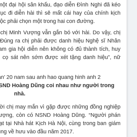
ột đại hội sân khấu, đạo diễn Đình Nghi đã kéo
tục đi diễn hài thì sẽ mất cái hay của chính kịch
uộc phải chọn một trong hai con đường.
chị Minh Vượng vẫn gắn bó với hài. Do vậy, chị
. Đúng ra chị phải được danh hiệu Nghệ sĩ Nhân
ham gia hội diễn nên không có đủ thành tích, huy
i cọ sát nên sớm được xét tặng danh hiệu”, nữ
NSND Hoàng Dũng coi nhau như người trong
nhà.
ời chị may mắn vì gặp được những đồng nghiệp
Vượng, còn có NSND Hoàng Dũng. “Người phán
ạt tại Nhà hát Kịch Hà Nội, cùng trong ban giám
ng về hưu vào đầu năm 2017.