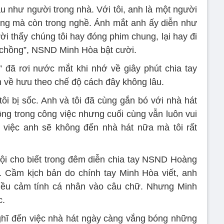
u như người trong nhà. Với tôi, anh là một người
ống mà còn trong nghề. Ánh mắt anh ấy diễn như
ời thấy chúng tôi hay đóng phim chung, lại hay đi
 chồng”, NSND Minh Hòa bật cười.
 đã rơi nước mắt khi nhớ về giây phút chia tay
về hưu theo chế độ cách đây không lâu.
ôi bị sốc. Anh và tôi đã cùng gắn bó với nhà hát
ng trong công việc nhưng cuối cùng vẫn luôn vui
 việc anh sẽ không đến nhà hát nữa mà tôi rất
ội cho biết trong đêm diễn chia tay NSND Hoàng
n. Cầm kịch bản do chính tay Minh Hòa viết, anh
iều cảm tính cá nhân vào câu chữ. Nhưng Minh
c.
ghĩ đến việc nhà hát ngày càng vắng bóng những