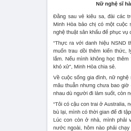
Nữ nghệ sĩ hài
Đằng sau vẻ kiêu sa, đài các t
Minh Hòa bảo chị có một cuộc 
nghệ thuật sân khấu để phục vụ 
“Thực ra với danh hiệu NSND t
muốn trau dồi thêm kiến thức, l
lắm. Nếu mình không học thêm t
khó xử”, Minh Hòa chia sẻ.
Về cuộc sống gia đình, nữ nghệ 
mâu thuẫn nhưng chưa bao giờ đ
nhau dù người đi làm suốt, còn n
“Tôi có cậu con trai ở Australia
bù lại, mình có thời gian để đi tậ
Lúc con còn ở nhà, mình phải 
nước ngoài, hôm nào phải chạy v