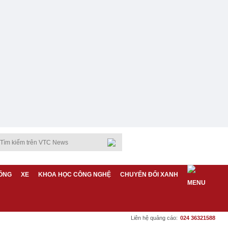
ỐNG
XE
KHOA HỌC CÔNG NGHỆ
CHUYỂN ĐỔI XANH
Liên hệ quảng cáo:
024 36321588