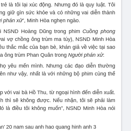
trẻ là tôi lại xúc động. Nhưng đó là quy luật. Tôi
g giữ gìn sức khỏe và có những vai diễn thành
i phán xử
”, Minh Hòa nghẹn ngào.
với NSND Hoàng Dũng trong phim
Cuồng phong
ai vợ chồng ông trùm ma túy), NSND Minh Hòa
ều thắc mắc của bạn bè, khán giả về việc tại sao
ủa ông trùm Phan Quân trong
Người phán xử
:
 họ yêu mến mình. Nhưng các đạo diễn thường
n như vậy, nhất là với những bộ phim cùng thể
 với vai bà Hồ Thu, từ ngoại hình đến diễn xuất.
h thì sẽ không được. Nếu nhận, tôi sẽ phải làm
đó là điều tôi không muốn”, NSND Minh Hòa nói