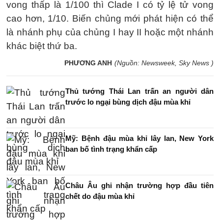
vong thấp là 1/100 thì Clade I có tỷ lệ tử vong
cao hơn, 1/10. Biến chủng mới phát hiện có thể
là nhánh phụ của chủng I hay II hoặc một nhánh
khác biệt thứ ba.
PHƯƠNG ANH
(Nguồn: Newsweek, Sky News )
Thủ tướng Thái Lan trấn an người dân
trước lo ngại bùng dịch đậu mùa khỉ
Mỹ: Bệnh đậu mùa khỉ lây lan, New York
ban bố tình trạng khẩn cấp
Châu Âu ghi nhận trường hợp đầu tiên
chết do đậu mùa khỉ