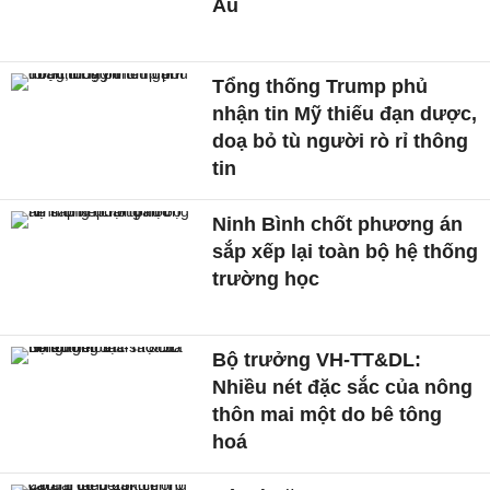
Âu
Tổng thống Trump phủ
nhận tin Mỹ thiếu đạn dược,
doạ bỏ tù người rò rỉ thông
tin
Ninh Bình chốt phương án
sắp xếp lại toàn bộ hệ thống
trường học
Bộ trưởng VH-TT&DL:
Nhiều nét đặc sắc của nông
thôn mai một do bê tông
hoá