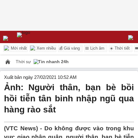
Mới nhất
Xem nhiều
💰 Giá vàng
📅 Lịch âm
☀️ Thời tiết

Thời sự
Tin nhanh 24h
Xuất bản ngày 27/02/2021 10:52 AM
Ảnh: Người thân, bạn bè bồi
hồi tiễn tân binh nhập ngũ qua
hàng rào sắt
(VTC News) -
Do không được vào trong khu
vực giao nhận quân, người thân, bạn bè tiễn