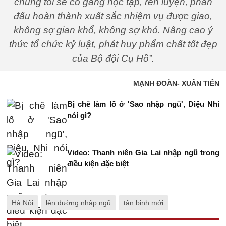
chúng tôi sẽ cố gắng học tập, rèn luyện, phấn
đấu hoàn thành xuất sắc nhiệm vụ được giao,
không sợ gian khổ, không sợ khó. Nâng cao ý
thức tổ chức kỷ luật, phát huy phẩm chất tốt đẹp
của Bộ đội Cụ Hồ”.
MẠNH ĐOÀN- XUÂN TIẾN
Bị chê làm lố ở 'Sao nhập ngũ', Diệu Nhi
nói gì?
Video: Thanh niên Gia Lai nhập ngũ trong
điều kiện đặc biệt
Hà Nội
lên đường nhập ngũ
tân binh mới