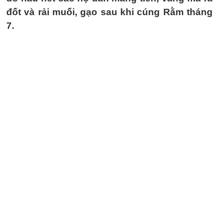
đốt và rải muối, gạo sau khi cúng Rằm tháng
7.