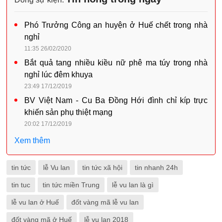
Phó Trưởng Công an huyện ở Huế chết trong nhà
nghỉ
11:35 26/02/2020
Bắt quả tang nhiều kiều nữ phê ma túy trong nhà
nghỉ lúc đêm khuya
23:49 17/12/2019
BV Việt Nam - Cu Ba Đồng Hới đình chỉ kíp trực
khiến sản phụ thiệt mạng
20:02 17/12/2019
Xem thêm
tin tức
lễ Vu lan
tin tức xã hội
tin nhanh 24h
tin tuc
tin tức miền Trung
lễ vu lan là gì
lễ vu lan ở Huế
đốt vàng mã lễ vu lan
đốt vàng mã ở Huế
lễ vu lan 2018