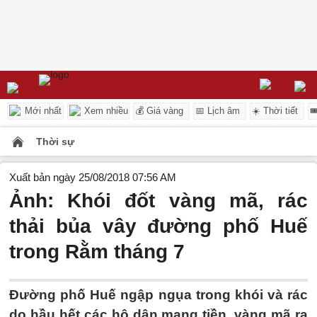
Mới nhất
Xem nhiều
💰 Giá vàng
📅 Lịch âm
☀️ Thời tiết

Thời sự
Xuất bản ngày 25/08/2018 07:56 AM
Ảnh: Khói đốt vàng mã, rác
thải bủa vây đường phố Huế
trong Rằm tháng 7
Đường phố Huế ngập ngụa trong khói và rác
do hầu hết các hộ dân mang tiền, vàng mã ra