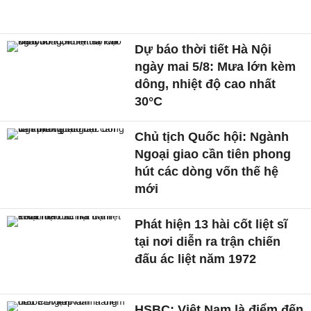
Dự báo thời tiết Hà Nội
ngày mai 5/8: Mưa lớn kèm
dông, nhiệt độ cao nhất
30°C
Chủ tịch Quốc hội: Ngành
Ngoại giao cần tiên phong
hút các dòng vốn thế hệ
mới
Phát hiện 13 hài cốt liệt sĩ
tại nơi diễn ra trận chiến
đấu ác liệt năm 1972
HSBC: Việt Nam là điểm đến