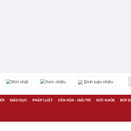
Mới nhất
Xem nhiều
Bình luận nhiều
IỚI
GIÁO DỤC
PHÁP LUẬT
VĂN HÓA - GIẢI TRÍ
SỨC KHỎE
ĐỜI S