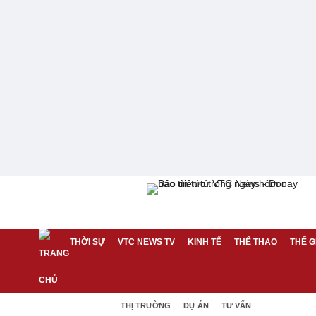
THỜI SỰ
VTC NEWS TV
KINH TẾ
THỂ THAO
THẾ G
THỊ TRƯỜNG
DỰ ÁN
TƯ VẤN