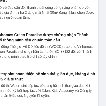
iêu?
 vẻ đẹp cân đối, thanh thoát cùng công năng phù hợp với
ều gia đình, nhà 2 tầng mái Nhật 90m² đang là lựa chọn được
ều người quan tâm.
nhomes Green Paradise được chứng nhận Thành
ố thông minh tiêu chuẩn toàn cầu
 đồng Thế giới về Dữ liệu đô thị (WCCD) trao cho Vinhomes
een Paradise chứng nhận tạm thời ISO 37122 đối với Thành
 thông minh theo Bộ chỉ số tùy chỉnh.
terpoint hoàn thiện hệ sinh thái giáo dục, khẳng định
S giá trị thực
 đô thị Waterpoint tiếp tục bổ sung hệ sinh thái giáo dục khi
nh thức ký kết hợp tác với Talent Kids Academy và Công ty
 phần Giáo dục Nguyễn Khuyến.