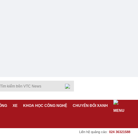
ỐNG
XE
KHOA HỌC CÔNG NGHỆ
CHUYỂN ĐỔI XANH
Liên hệ quảng cáo:
024 36321588