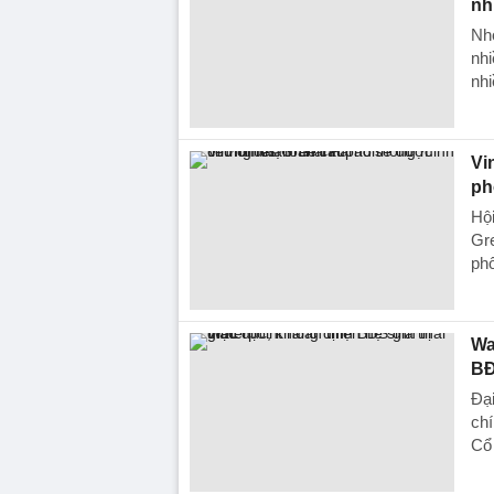
nh
Nhờ
nhi
nhi
Vi
ph
Hội
Gr
phố
Wa
BĐ
Đại
chí
Cổ