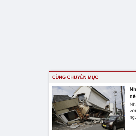
CÙNG CHUYÊN MỤC
Nh
nà
Nhậ
với
ng