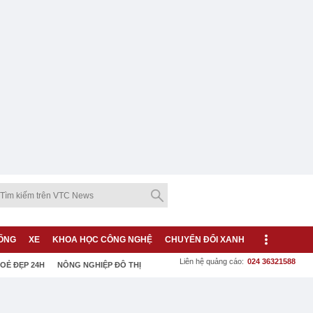
ỐNG
XE
KHOA HỌC CÔNG NGHỆ
CHUYỂN ĐỔI XANH
Liên hệ quảng cáo:
024 36321588
OẺ ĐẸP 24H
NÔNG NGHIỆP ĐÔ THỊ