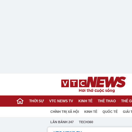
THỜI SỰ
VTC NEWS TV
KINH TẾ
THỂ THAO
THẾ G
CHÍNH TRỊ XÃ HỘI
KINH TẾ
QUỐC TẾ
GIẢI 
LĂN BÁNH 247
TECH360