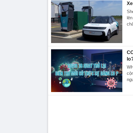
Xe
She
lên
chấ
CO
lo
WHO
cộ
ng