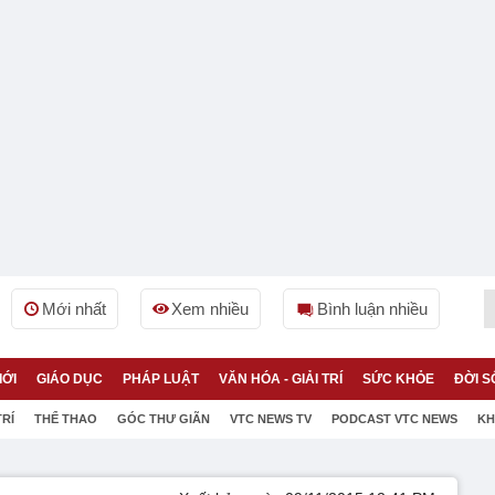
Mới nhất
Xem nhiều
Bình luận nhiều
IỚI
GIÁO DỤC
PHÁP LUẬT
VĂN HÓA - GIẢI TRÍ
SỨC KHỎE
ĐỜI S
TRÍ
THỂ THAO
GÓC THƯ GIÃN
VTC NEWS TV
PODCAST VTC NEWS
KH