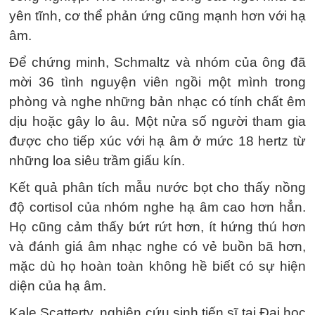
yên tĩnh, cơ thể phản ứng cũng mạnh hơn với hạ
âm.
Để chứng minh, Schmaltz và nhóm của ông đã
mời 36 tình nguyện viên ngồi một mình trong
phòng và nghe những bản nhạc có tính chất êm
dịu hoặc gây lo âu. Một nửa số người tham gia
được cho tiếp xúc với hạ âm ở mức 18 hertz từ
những loa siêu trầm giấu kín.
Kết quả phân tích mẫu nước bọt cho thấy nồng
độ cortisol của nhóm nghe hạ âm cao hơn hẳn.
Họ cũng cảm thấy bứt rứt hơn, ít hứng thú hơn
và đánh giá âm nhạc nghe có vẻ buồn bã hơn,
mặc dù họ hoàn toàn không hề biết có sự hiện
diện của hạ âm.
Kale Scatterty, nghiên cứu sinh tiến sĩ tại Đại học