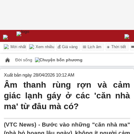
Mới nhất
Xem nhiều
💰 Giá vàng
📅 Lịch âm
☀️ Thời tiết

Đời sống
Chuyện bốn phương
Xuất bản ngày 28/04/2026 10:12 AM
Âm thanh rùng rợn và cảm
giác lạnh gáy ở các 'căn nhà
ma' từ đâu mà có?
(VTC News) -
Bước vào những "căn nhà ma"
(nhà bỏ hoang lâu ngày), không ít người cảm