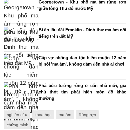
Georgetown - Khu phố ma ám rùng rợn
giữa lòng Thủ đô nước Mỹ
Bí ẩn lâu đài Franklin - Dinh thự ma ám nổi
tiếng trên đất Mỹ
Cặp vợ chồng dân tộc hiếm muộn 12 năm
bị nói 'ma ám', không dám đến nhà ai chơi
Phá bức tường rỗng ở căn nhà mới, gia
chủ thót tim phát hiện món đồ khác
thường
nghiên cứu
khoa học
ma ám
Rùng rợn
chứng minh