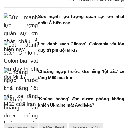
Sức mạnh lực lượng quân sự lớn nhất
châu Á hiện nay
Lọt ‘danh sách Clinton’, Colombia vật lộn
duy trì phi đội Mi-17
Choáng ngợp trước khả năng 'lột xác' xe
tăng M60 của Iran
'Khủng hoảng' đạn dược phòng không
khiến Ukraine mất Avdiivka?
máy bay vận tải
Ả Rập Xê-út
Hercules C-130