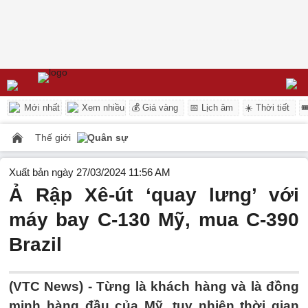
Mới nhất
Xem nhiều
💰 Giá vàng
📅 Lịch âm
☀️ Thời tiết

Thế giới
Quân sự
Xuất bản ngày 27/03/2024 11:56 AM
Ả Rập Xê-út ‘quay lưng’ với
máy bay C-130 Mỹ, mua C-390
Brazil
(VTC News) -
Từng là khách hàng và là đồng
minh hàng đầu của Mỹ, tuy nhiên thời gian