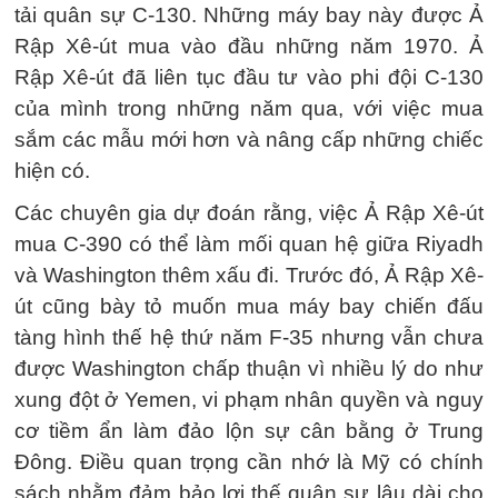
tải quân sự C-130. Những máy bay này được Ả
Rập Xê-út mua vào đầu những năm 1970. Ả
Rập Xê-út đã liên tục đầu tư vào phi đội C-130
của mình trong những năm qua, với việc mua
sắm các mẫu mới hơn và nâng cấp những chiếc
hiện có.
Các chuyên gia dự đoán rằng, việc Ả Rập Xê-út
mua C-390 có thể làm mối quan hệ giữa Riyadh
và Washington thêm xấu đi. Trước đó, Ả Rập Xê-
út cũng bày tỏ muốn mua máy bay chiến đấu
tàng hình thế hệ thứ năm F-35 nhưng vẫn chưa
được Washington chấp thuận vì nhiều lý do như
xung đột ở Yemen, vi phạm nhân quyền và nguy
cơ tiềm ẩn làm đảo lộn sự cân bằng ở Trung
Đông. Điều quan trọng cần nhớ là Mỹ có chính
sách nhằm đảm bảo lợi thế quân sự lâu dài cho