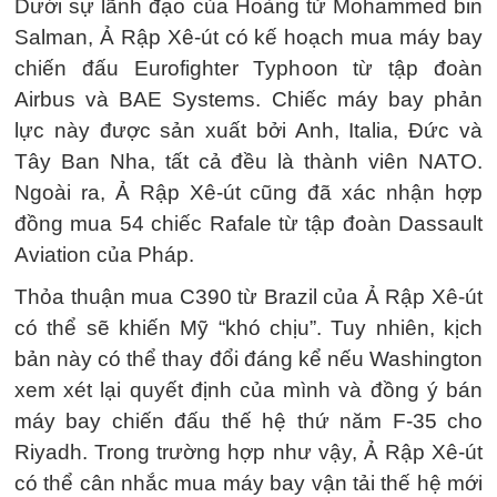
Dưới sự lãnh đạo của Hoàng tử Mohammed bin
Salman, Ả Rập Xê-út có kế hoạch mua máy bay
chiến đấu Eurofighter Typhoon từ tập đoàn
Airbus và BAE Systems. Chiếc máy bay phản
lực này được sản xuất bởi Anh, Italia, Đức và
Tây Ban Nha, tất cả đều là thành viên NATO.
Ngoài ra, Ả Rập Xê-út cũng đã xác nhận hợp
đồng mua 54 chiếc Rafale từ tập đoàn Dassault
Aviation của Pháp.
Thỏa thuận mua C390 từ Brazil của Ả Rập Xê-út
có thể sẽ khiến Mỹ “khó chịu”. Tuy nhiên, kịch
bản này có thể thay đổi đáng kể nếu Washington
xem xét lại quyết định của mình và đồng ý bán
máy bay chiến đấu thế hệ thứ năm F-35 cho
Riyadh. Trong trường hợp như vậy, Ả Rập Xê-út
có thể cân nhắc mua máy bay vận tải thế hệ mới