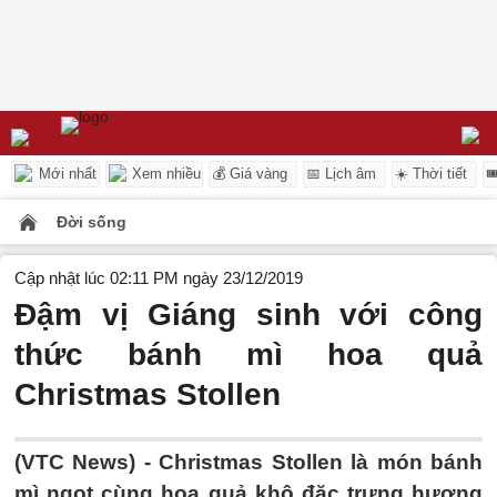
Mới nhất
Xem nhiều
💰 Giá vàng
📅 Lịch âm
☀️ Thời tiết

Đời sống
Cập nhật lúc 02:11 PM ngày 23/12/2019
Đậm vị Giáng sinh với công
thức bánh mì hoa quả
Christmas Stollen
(VTC News) -
Christmas Stollen là món bánh
mì ngọt cùng hoa quả khô đặc trưng hương