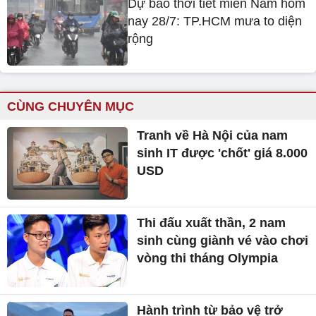
Dự báo thời tiết miền Nam hôm
nay 28/7: TP.HCM mưa to diện
rộng
CÙNG CHUYÊN MỤC
Tranh về Hà Nội của nam
sinh IT được 'chốt' giá 8.000
USD
Thi đấu xuất thần, 2 nam
sinh cùng giành vé vào chơi
vòng thi tháng Olympia
Hành trình từ bảo vệ trở