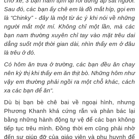
chờ xe, 3 bạn nam tụm lại rồi đứng áp sát người.
Sau đó, các bạn ấy chê em là đồ mắt híp, gọi em
là “Chinky” - đây là một từ ác ý khi nói về những
người mắt một mí. Không chỉ một lần, mà các
bạn nam thường xuyên chỉ tay vào mặt trêu dai
dẳng suốt một thời gian dài, nhìn thấy em ở đâu
là trêu ở đó.
Có hôm ăn trưa ở trường, các bạn đều ăn chay
nên kỳ thị khi thấy em ăn thịt bò. Những hôm như
vậy em thường phải ngồi ra một chỗ khác, cách
xa các bạn để ăn“.
Dù bị bạn bè chê bai về ngoại hình, nhưng
Phương Khanh khá cứng rắn và phản bác lại
bằng những hành động tự vệ để các bạn không
tiếp tục trêu mình. Đồng thời em cũng phải nhờ
đến sự giúp đỡ của giáo viên và phụ huynh để