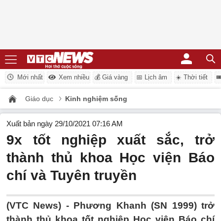
Mới nhất
Xem nhiều
💰 Giá vàng
📅 Lịch âm
☀️ Thời tiết

Giáo dục
Kinh nghiệm sống
Xuất bản ngày 29/10/2021 07:16 AM
9x tốt nghiệp xuất sắc, trở
thành thủ khoa Học viện Báo
chí và Tuyên truyền
(VTC News) -
Phương Khanh (SN 1999) trở
thành thủ khoa tốt nghiệp Học viện Báo chí